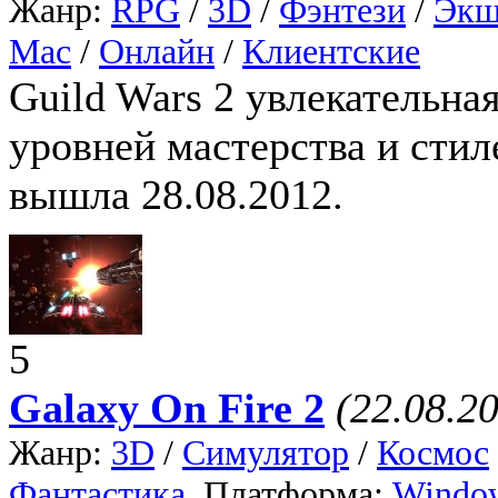
Жанр:
RPG
/
3D
/
Фэнтези
/
Экш
Mac
/
Онлайн
/
Клиентские
Guild Wars 2 увлекательна
уровней мастерства и стил
вышла 28.08.2012.
5
Galaxy On Fire 2
(22.08.2
Жанр:
3D
/
Симулятор
/
Космос
Фантастика
, Платформа:
Windo