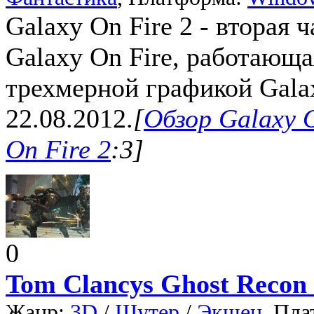
Galaxy On Fire 2 - вторая 
Galaxy On Fire, работающа
трехмерной графикой Galax
22.08.2012.
[
Обзор Galaxy O
On Fire 2
:3]
0
Tom Clancys Ghost Recon
Жанр:
3D
/
Шутер
/
Экшен
, Пл