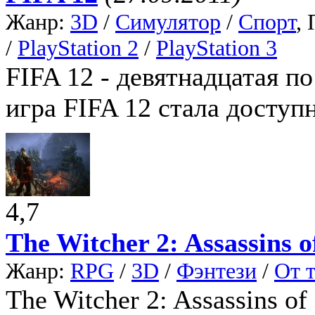
Жанр:
3D
/
Симулятор
/
Спорт
,
/
PlayStation 2
/
PlayStation 3
FIFA 12 - девятнадцатая по
игра FIFA 12 стала доступн
4,7
The Witcher 2: Assassins o
Жанр:
RPG
/
3D
/
Фэнтези
/
От т
The Witcher 2: Assassins o