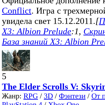
Официальное дополнение к
Conflict
. Игра с трехмерно
увидела свет 15.12.2011.
[
П
X3: Albion Prelude
:1,
Скрин
База знаний X3: Albion Pre
5
The Elder Scrolls V: Skyr
Жанр:
RPG
/
3D
/
Фэнтези
/
От 
PlayStation 4
/
Xbox One