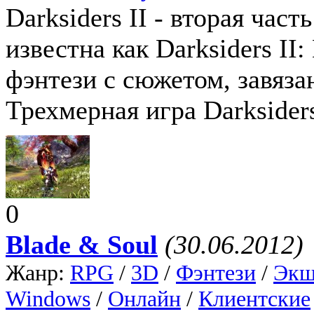
Darksiders II - вторая част
известна как Darksiders II:
фэнтези с сюжетом, завяза
Трехмерная игра Darksider
0
Blade & Soul
(30.06.2012)
Жанр:
RPG
/
3D
/
Фэнтези
/
Экш
Windows
/
Онлайн
/
Клиентские