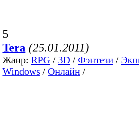
5
Tera
(25.01.2011)
Жанр:
RPG
/
3D
/
Фэнтези
/
Экш
Windows
/
Онлайн
/
Клиентские
Tera - популярная многопо
игра (MMORPG) в стиле фэ
разработчиков. Это трехм
бесшовным миром и хорош
происходят в древнем мире