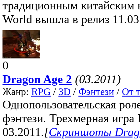
традиционным китайским к
World вышла в релиз 11.03
0
Dragon Age 2
(03.2011)
Жанр:
RPG
/
3D
/
Фэнтези
/
От т
Однопользовательская роле
фэнтези. Трехмерная игра 
03.2011.
[
Скриншоты Drago