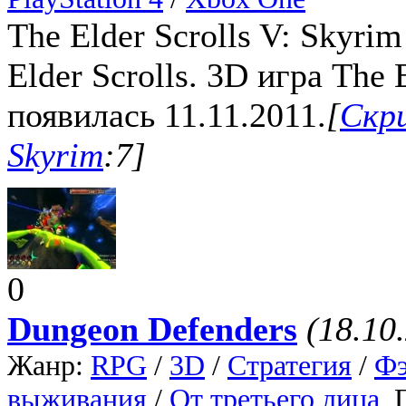
The Elder Scrolls V: Skyri
Elder Scrolls. 3D игра The 
появилась 11.11.2011.
[
Скри
Skyrim
:7]
0
Dungeon Defenders
(18.10
Жанр:
RPG
/
3D
/
Стратегия
/
Фэ
выживания
/
От третьего лица
,