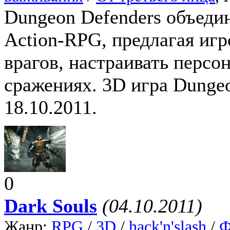
Dungeon Defenders объеди
Action-RPG, предлагая иг
врагов, настраивать персо
сражениях. 3D игра Dungeo
18.10.2011.
0
Dark Souls
(04.10.2011)
Жанр:
RPG
/
3D
/
hack'n'slash
/
Ф