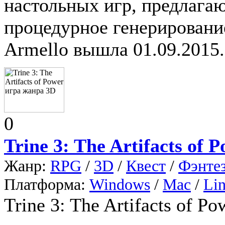
настольных игр, предлага
процедурное генерировани
Armello вышла 01.09.2015.
0
Trine 3: The Artifacts of 
Жанр:
RPG
/
3D
/
Квест
/
Фэнте
Платформа:
Windows
/
Mac
/
Li
Trine 3: The Artifacts of 