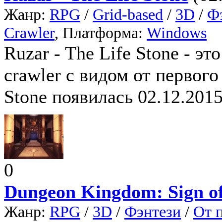
Жанр:
RPG
/
Grid-based
/
3D
/
Ф
Crawler
, Платформа:
Windows
Ruzar - The Life Stone - э
crawler с видом от первого
Stone появилась 02.12.2015
0
Dungeon Kingdom: Sign o
Жанр:
RPG
/
3D
/
Фэнтези
/
От 