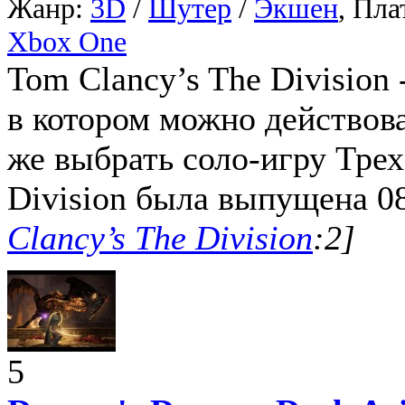
Жанр:
3D
/
Шутер
/
Экшен
, Пл
Xbox One
Tom Clancy’s The Division
в котором можно действов
же выбрать соло-игру Трех
Division была выпущена 08
Clancy’s The Division
:2]
5