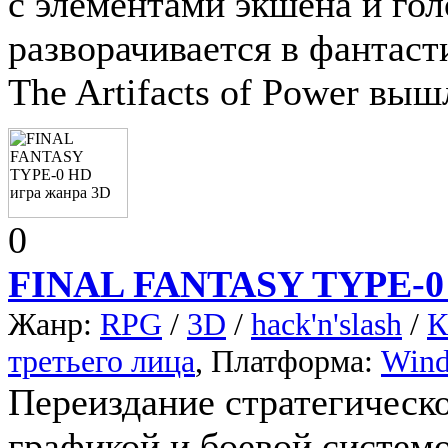
с элементами экшена и гол
разворачивается в фантаст
The Artifacts of Power выш
0
FINAL FANTASY TYPE-0
Жанр:
RPG
/
3D
/
hack'n'slash
/
К
третьего лица
, Платформа:
Win
Переиздание стратегичес
графикой и боевой системо