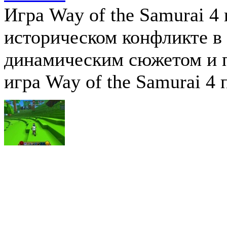
Игра Way of the Samurai 4
историческом конфликте в
динамическим сюжетом и 
игра Way of the Samurai 4 
0
Trove
(09.07.2015)
Жанр:
RPG
/
3D
/
hack'n'slash
/
В