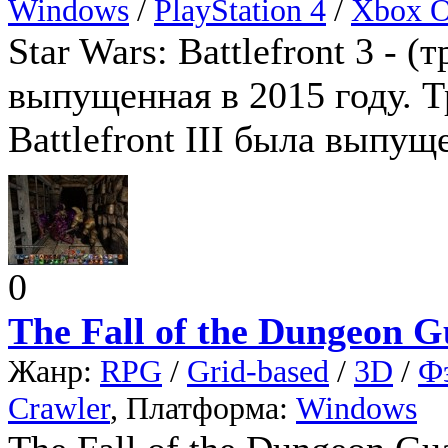
Windows
/
PlayStation 4
/
Xbox 
Star Wars: Battlefront 3 - (
выпущенная в 2015 году. Т
Battlefront III была выпущ
0
The Fall of the Dungeon G
Жанр:
RPG
/
Grid-based
/
3D
/
Ф
Crawler
, Платформа:
Windows