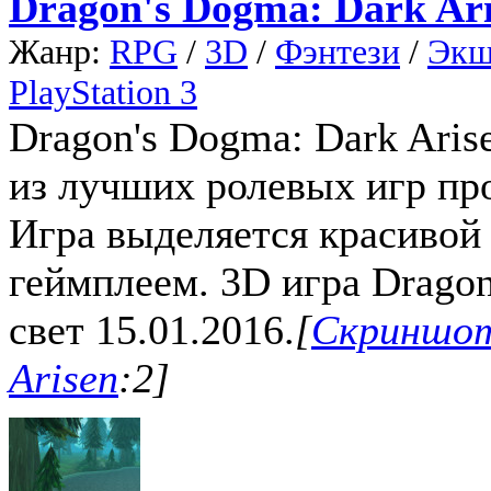
Dragon's Dogma: Dark Ar
Жанр:
RPG
/
3D
/
Фэнтези
/
Экш
PlayStation 3
Dragon's Dogma: Dark Aris
из лучших ролевых игр пр
Игра выделяется красивой
геймплеем. 3D игра Dragon
свет 15.01.2016.
[
Скриншот
Arisen
:2]