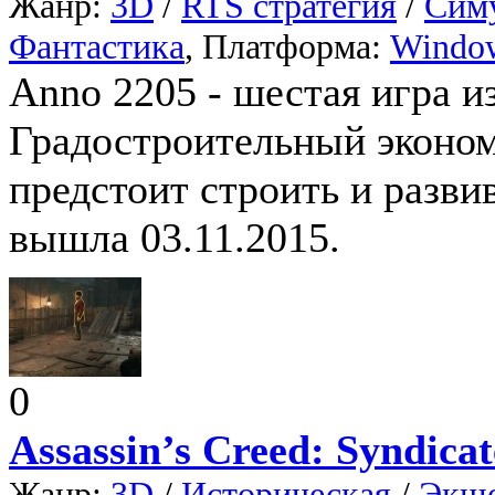
Жанр:
3D
/
RTS стратегия
/
Сим
Фантастика
, Платформа:
Windo
Anno 2205 - шестая игра и
Градостроительный эконом
предстоит строить и разви
вышла 03.11.2015.
0
Assassin’s Creed: Syndicat
Жанр:
3D
/
Историческая
/
Экш