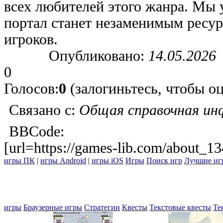
всех любителей этого жанра. Мы 
портал станет незаменимым ресу
игроков.
Опубликовано:
14.05.2026
0
Голосов:
0
(залогиньтесь, чтобы о
Связано с:
Общая справочная ин
BBCode:
[url=https://games-lib.com/about_1
игры ПК
|
игры Android
|
игры iOS
Игры
Поиск игр
Лучшие иг
игры
Браузерные игры
Стратегии
Квесты
Текстовые квесты
Те