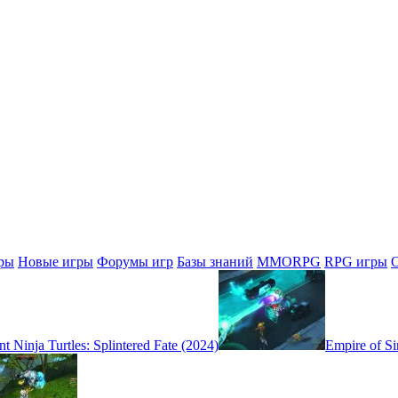
ры
Новые игры
Форумы игр
Базы знаний
MMORPG
RPG игры
 Ninja Turtles: Splintered Fate (2024)
Empire of Si