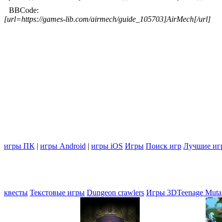
BBCode:
[url=https://games-lib.com/airmech/guide_105703]AirMech[/url]
игры ПК
|
игры Android
|
игры iOS
Игры
Поиск игр
Лучшие иг
квесты
Текстовые игры
Dungeon crawlers
Игры 3D
Teenage Mutant