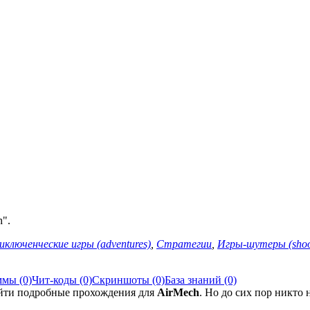
".
риключенческие игры (adventures)
,
Стратегии
,
Игры-шутеры (shoo
мы (0)
Чит-коды (0)
Скриншоты (0)
База знаний (0)
найти подробные прохождения для
AirMech
. Но до сих пор никто 