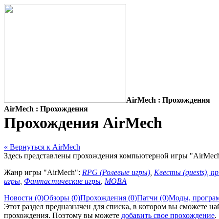
AirMech : Прохождения
AirMech : Прохождения
Прохождения AirMech
« Вернуться к AirMech
Здесь представлены прохождения компьютерной игры "AirMech
Жанр игры "AirMech":
RPG (Ролевые игры)
,
Квесты (quests), п
игры
,
Фантастические игры
,
MOBA
Новости (0)
Обзоры (0)
Прохождения (0)
Патчи (0)
Моды, програм
Этот раздел предназначен для списка, в котором вы сможете 
прохождения. Поэтому вы можете
добавить свое прохождение
.