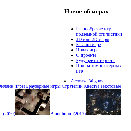
Новое об играх
Разнообразие игр
подземной стилистики
3D или 2D игры
База по игре
Новая игра
О проекте
Будущее интернета
Польза компьютерных
игр
Arcmaze 3d game
Онлайн игры
Браузерные игры
Стратегии
Квесты
Текстовые
n (2020)
Bloodborne (2015)