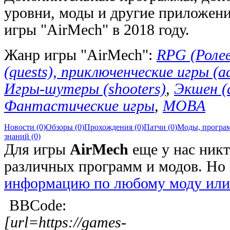
уровни, моды и другие приложени
игры "AirMech" в 2018 году.
Жанр игры "AirMech":
RPG (Роле
(quests), приключенческие игры (a
Игры-шутеры (shooters)
,
Экшен (
Фантастические игры
,
MOBA
Новости (0)
Обзоры (0)
Прохождения (0)
Патчи (0)
Моды, програм
знаний (0)
Для игры
AirMech
еще у нас никт
различных программ и модов. Но
информацию по любому моду или
BBCode:
[url=https://games-