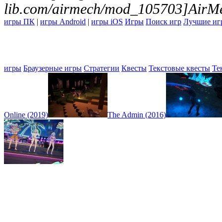
lib.com/airmech/mod_105703]AirMe
игры ПК
|
игры Android
|
игры iOS
Игры
Поиск игр
Лучшие иг
игры
Браузерные игры
Стратегии
Квесты
Текстовые квесты
Те
Online (2019)
The Admin (2016)