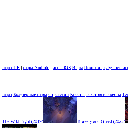
игры ПК
|
игры Android
|
игры iOS
Игры
Поиск игр
Лучшие иг
игры
Браузерные игры
Стратегии
Квесты
Текстовые квесты
Те
The Wild Eight (2019)
Bravery and Greed (2022)