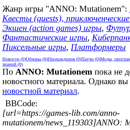
Жанр игры "ANNO: Mutationem":
Квесты (quests), приключенческие 
Экшен (action games) игры
,
Футур
Фантастические игры
,
Киберпан
Пиксельные игры
,
Платформеры
Новости (0)
Обзоры (0)
Прохождения (0)
Патчи (0)
Моды, програм
знаний (0)
По
ANNO: Mutationem
пока не д
новостного материала. Однако в
новостной материал
.
BBCode:
[url=https://games-lib.com/anno-
mutationem/news_119303]ANNO: Mu