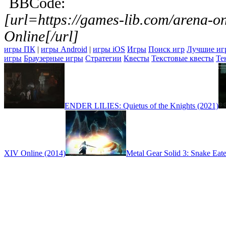
BBCode:
[url=https://games-lib.com/arena
Online[/url]
игры ПК
|
игры Android
|
игры iOS
Игры
Поиск игр
Лучшие иг
игры
Браузерные игры
Стратегии
Квесты
Текстовые квесты
Те
ENDER LILIES: Quietus of the Knights (2021)
XIV Online (2014)
Metal Gear Solid 3: Snake Eate