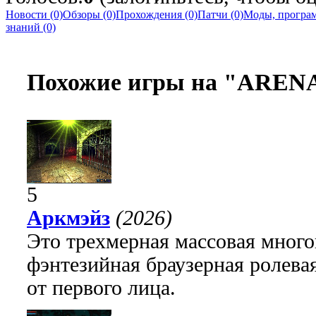
Новости (0)
Обзоры (0)
Прохождения (0)
Патчи (0)
Моды, програм
знаний (0)
Похожие игры на "ARENA
5
Аркмэйз
(2026)
Это трехмерная массовая много
фэнтезийная браузерная ролева
от первого лица.