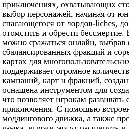
приключениях, охватывающих стол
выбор персонажей, начиная от юн
спасающегося от лордов-liches, д
отомстить и обрести бессмертие. В
можно сражаться онлайн, выбрав 
сбалансированных фракций и соре
картах для многопользовательски
поддерживает огромное количеств
кампаний, карт и фракций, созда
оснащена инструментом для созда
что позволяет игрокам развивать 
приключения. С помощью встроен
моддингового движка, а также пр
языка, игроки могут расширять и 