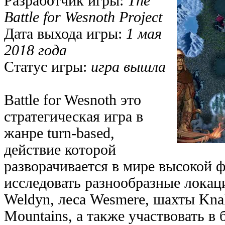
Разработчик игры:
The
Battle for Wesnoth Project
Дата выхода игры:
1 мая
2018 года
Статус игры:
игра вышла
Battle for Wesnoth это
стратегическая игра в
жанре turn-based,
действие которой
разворачивается в мире высокой 
исследовать разнообразные локац
Weldyn, леса Wesmere, шахты Kna
Mountains, а также участвовать в 