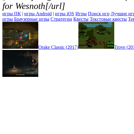
for Wesnoth[/url]
игры ПК
|
игры Android
|
игры iOS
Игры
Поиск игр
Лучшие иг
игры
Браузерные игры
Стратегии
Квесты
Текстовые квесты
Те
Orake Classic (2017)
Trove (20