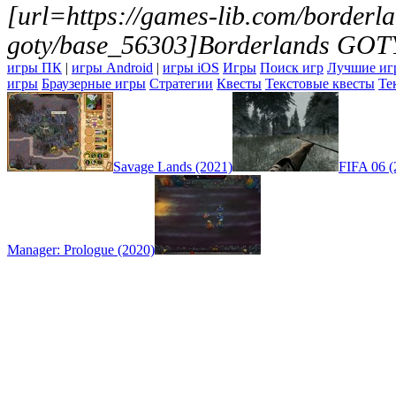
[url=https://games-lib.com/borderl
goty/base_56303]Borderlands GOTY
игры ПК
|
игры Android
|
игры iOS
Игры
Поиск игр
Лучшие иг
игры
Браузерные игры
Стратегии
Квесты
Текстовые квесты
Те
Savage Lands (2021)
FIFA 06 (
Manager: Prologue (2020)