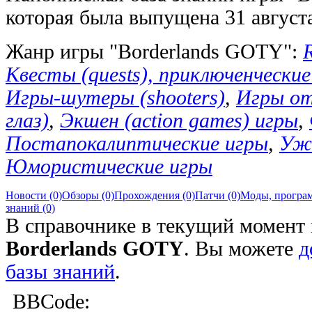
которая была выпущена 31 августа
Жанр игры "Borderlands GOTY":
Квесты (quests), приключенческие 
Игры-шутеры (shooters)
,
Игры от
глаз)
,
Экшен (action games) игры
,
Постапокалиптические игры
,
Ужа
Юмористические игры
Новости (0)
Обзоры (0)
Прохождения (0)
Патчи (0)
Моды, програм
знаний (0)
В справочнике в текущий момент 
Borderlands GOTY
. Вы можете
д
базы знаний
.
BBCode: