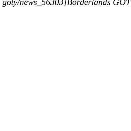
goty/news_56303]Borderlands GOT