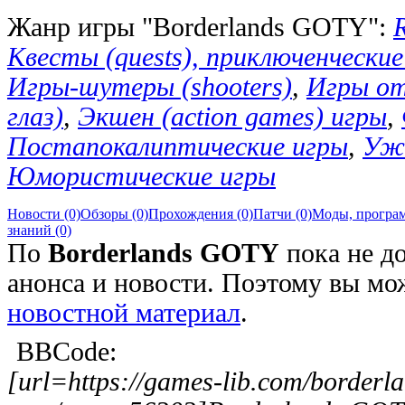
Жанр игры "Borderlands GOTY":
Квесты (quests), приключенческие 
Игры-шутеры (shooters)
,
Игры от
глаз)
,
Экшен (action games) игры
,
Постапокалиптические игры
,
Ужа
Юмористические игры
Новости (0)
Обзоры (0)
Прохождения (0)
Патчи (0)
Моды, програм
знаний (0)
По
Borderlands GOTY
пока не д
анонса и новости. Поэтому вы м
новостной материал
.
BBCode:
[url=https://games-lib.com/borderl