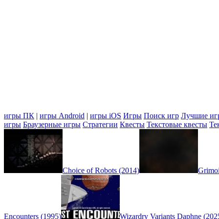
игры ПК
|
игры Android
|
игры iOS
Игры
Поиск игр
Лучшие иг
игры
Браузерные игры
Стратегии
Квесты
Текстовые квесты
Те
Choice of Robots (2014)
Grimoi
Encounters (1995)
Wizardry Variants Daphne (202