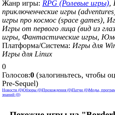
Жанр игры:
RPG (Ролевые игры)
,
приключенческие игры (adventures
игры про космос (space games), И
Игры от первого лица (вид из глаз
игры, Фантастические игры, Юм
Платформа/Система:
Игры для Wi
Игры для Linux
0
Голосов:
0
(залогиньтесь, чтобы оц
Pre-Sequel)
Новости (0)
Обзоры (0)
Прохождения (0)
Патчи (0)
Моды, програм
знаний (0)
Похожие игры на "Borderl