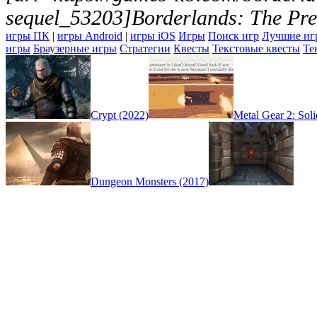
sequel_53203]Borderlands: The Pre
игры ПК
|
игры Android
|
игры iOS
Игры
Поиск игр
Лучшие иг
игры
Браузерные игры
Стратегии
Квесты
Текстовые квесты
Те
Crypt (2022)
Metal Gear 2: Sol
Dungeon Monsters (2017)