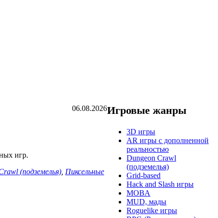
06.08.2026
Игровые жанры
3D игры
AR игры с дополненной
реальностью
ных игр.
Dungeon Crawl
(подземелья)
Crawl (подземелья)
,
Пиксельные
Grid-based
Hack and Slash игры
MOBA
MUD, мады
Roguelike игры