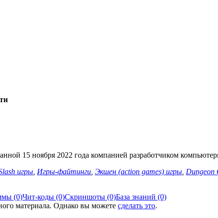
сти
зданной 15 ноября 2022 года компанией разработчиком компьютер
Slash игры
,
Игры-файтинги
,
Экшен (action games) игры
,
Dungeon 
мы (0)
Чит-коды (0)
Скриншоты (0)
База знаний (0)
ного материала. Однако вы можете
сделать это
.