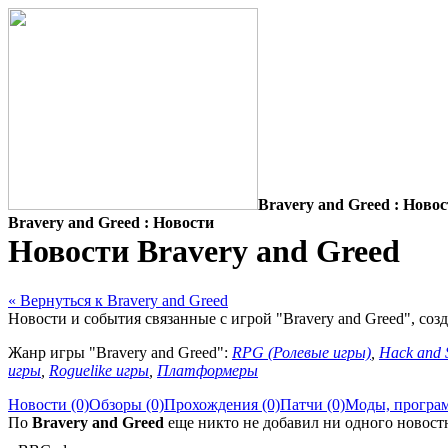
Bravery and Greed : Ново
Bravery and Greed : Новости
Новости Bravery and Greed
« Вернуться к Bravery and Greed
Новости и события связанные с игрой "Bravery and Greed", со
Жанр игры "Bravery and Greed":
RPG (Ролевые игры)
,
Hack and 
игры
,
Roguelike игры
,
Платформеры
Новости (0)
Обзоры (0)
Прохождения (0)
Патчи (0)
Моды, програм
По
Bravery and Greed
еще никто не добавил ни одного новост