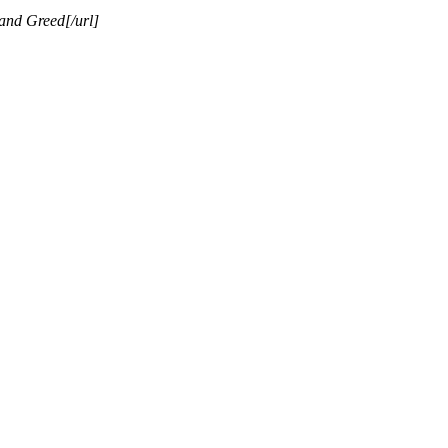
and Greed[/url]