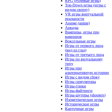
RPG (Ролевые игры)
Top-Down игры (игры с
видом сверху)
VR игры виртуальной
реальности
Аниме (anime)
Аркады
Вампиры, игры про
вампиров
Воксельные игры
Игры от первого лица
(вид из глаз)
Игры от третьего лица
Игры по визуальному
типу
Игры про
альтернативную историю
Игры с видом сбоку
Игры симуляторы
Игры-гонки
Игры-файтинги
Игры-шутеры (shooters)
Изометрические игры
Исторические игры
Карточные игры