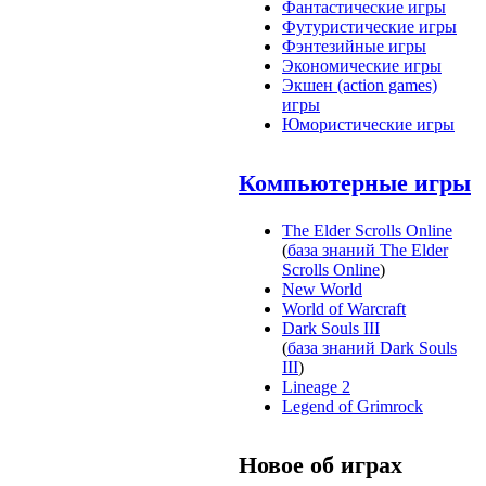
Фантастические игры
Футуристические игры
Фэнтезийные игры
Экономические игры
Экшен (action games)
игры
Юмористические игры
Компьютерные игры
The Elder Scrolls Online
(
база знаний The Elder
Scrolls Online
)
New World
World of Warcraft
Dark Souls III
(
база знаний Dark Souls
III
)
Lineage 2
Legend of Grimrock
Новое об играх