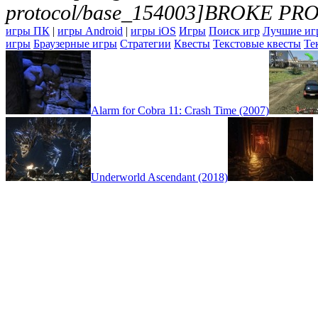
protocol/base_154003]BROKE PR
игры ПК
|
игры Android
|
игры iOS
Игры
Поиск игр
Лучшие иг
игры
Браузерные игры
Стратегии
Квесты
Текстовые квесты
Те
Alarm for Cobra 11: Crash Time (2007)
Underworld Ascendant (2018)