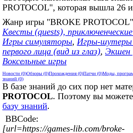
PROTOCOL", которая вышла 26 ию
Жанр игры "BROKE PROTOCOL
Квесты (quests), приключенческие 
Игры симуляторы
,
Игры-шутеры (
первого лица (вид из глаз)
,
Экшен 
Воксельные игры
Новости (0)
Обзоры (0)
Прохождения (0)
Патчи (0)
Моды, програм
знаний (0)
В базе знаний до сих пор нет мат
PROTOCOL
. Поэтому вы может
базу знаний
.
BBCode:
[url=https://games-lib.com/broke-