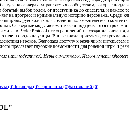
й с нуля на серверах, управляемых сообществом, которые подде
богатый выбор ролей, от преступника до спасателя, и каждое ре
лияет на прогресс и криминальную историю персонажа. Среди к
обширных руководств для создания пользовательского контента,
 опыт. Серверные моды автоматически подгружаются игрокам и
мира, в Broke Protocol нет ограничений на создание контента, 
олняет городские улицы. В игре также присутствует трехмерное
ействия игроков. Благодаря доступу к различным интерьерам с 
tocol предлагает глубокие возможности для ролевой игры и раз
ские игры (adventures), Игры симуляторы, Игры-шутеры (shooters)
мы (0)
Чит-коды (0)
Скриншоты (0)
База знаний (0)
OL"