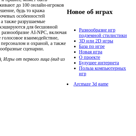
рживают до 100 онлайн-игроков
шение, будь то кража
Новое об играх
лючевых особенностей
 а также разрушаемые
 кэшируются для бесшовной
Разнообразие игр
а разнообразие AI-NPC, включая
подземной стилистики
 голосовое взаимодействие,
3D или 2D игры
персоналом и охраной, а также
База по игре
нообразные сценарии.
Новая игра
О проекте
, Игры от первого лица (вид из
Будущее интернета
Польза компьютерных
игр
Arcmaze 3d game