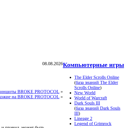
08.08.2026
Компьютерные игры
The Elder Scrolls Online
(
база знаний The Elder
Scrolls Online
)
риншоты BROKE PROTOCOL
»
New World
хожие на BROKE PROTOCOL
»
World of Warcraft
Dark Souls III
(
база знаний Dark Souls
III
)
Lineage 2
Legend of Grimrock
а и правил, может быть