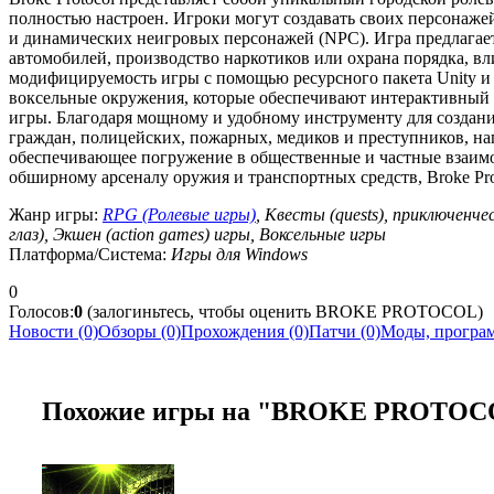
полностью настроен. Игроки могут создавать своих персонаже
и динамических неигровых персонажей (NPC). Игра предлагает 
автомобилей, производство наркотиков или охрана порядка, в
модифицируемость игры с помощью ресурсного пакета Unity и 
воксельные окружения, которые обеспечивают интерактивный
игры. Благодаря мощному и удобному инструменту для создания 
граждан, полицейских, пожарных, медиков и преступников, нап
обеспечивающее погружение в общественные и частные взаимод
обширному арсеналу оружия и транспортных средств, Broke Pro
Жанр игры:
RPG (Ролевые игры)
, Квесты (quests), приключенче
глаз), Экшен (action games) игры, Воксельные игры
Платформа/Система:
Игры для Windows
0
Голосов:
0
(залогиньтесь, чтобы оценить BROKE PROTOCOL)
Новости (0)
Обзоры (0)
Прохождения (0)
Патчи (0)
Моды, програм
Похожие игры на "BROKE PROTOC