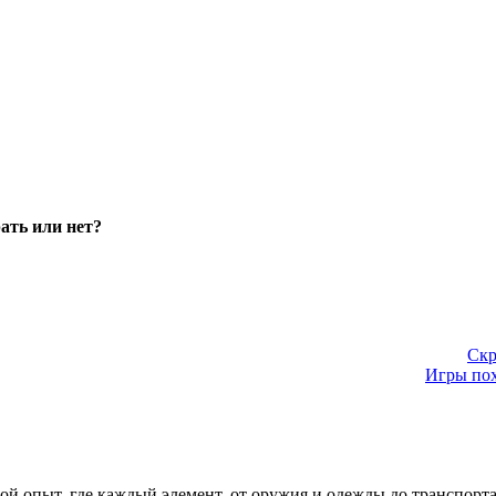
ть или нет?
Ск
Игры по
вой опыт, где каждый элемент, от оружия и одежды до транспорт