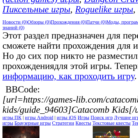
Пиксельные игры
,
Roguelike игры
,
Новости (0)
Обзоры (0)
Прохождения (0)
Патчи (0)
Моды, програм
знаний (0)
Этот раздел предназначен для пер
сможете найти прохождения для 
Но до сих пор никто не разместил
прохождениядля этой игры. Тепе
информацию, как проходить игру
.
BBCode:
[url=https://games-lib.com/catacom
kids/guide_94603]Catacomb Kids[/u
игры ПК
|
игры Android
|
игры iOS
Игры
Поиск игр
Лучшие иг
игры
Браузерные игры
Стратегии
Квесты
Текстовые квесты
Те