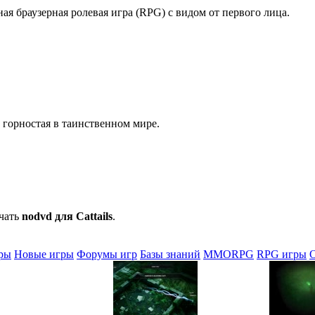
ая браузерная ролевая игра (RPG) с видом от первого лица.
 горностая в таинственном мире.
ачать
nodvd для Cattails
.
ры
Новые игры
Форумы игр
Базы знаний
MMORPG
RPG игры