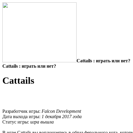
Cattails : играть или нет?
Cattails : играть или нет?
Cattails
Разработчик игры:
Falcon Development
Дата выхода игры:
1 декабря 2017 года
Статус игры:
игра вышла
В игре Cattails вы воплощаетесь в образ ферального кота, кот