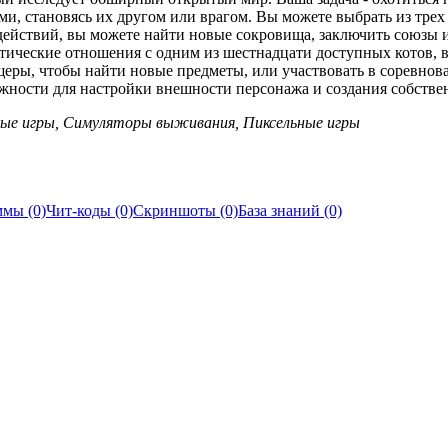
ми, становясь их другом или врагом. Вы можете выбрать из трех
 действий, вы можете найти новые сокровища, заключить союзы 
нтические отношения с одним из шестнадцати доступных котов, 
еры, чтобы найти новые предметы, или участвовать в соревнова
ожности для настройки внешности персонажа и создания собстве
ые игры, Симуляторы выживания, Пиксельные игры
мы (0)
Чит-коды (0)
Скриншоты (0)
База знаний (0)