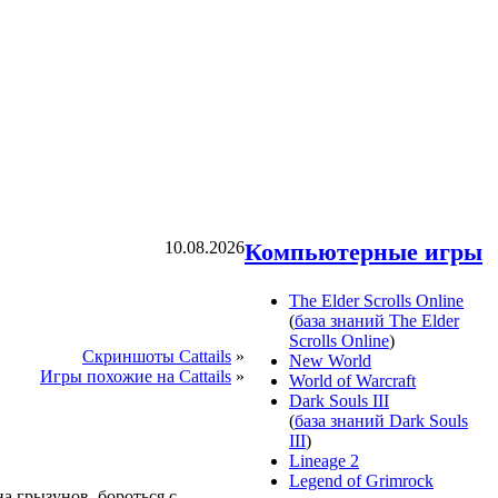
10.08.2026
Компьютерные игры
The Elder Scrolls Online
(
база знаний The Elder
Scrolls Online
)
Скриншоты Cattails
»
New World
Игры похожие на Cattails
»
World of Warcraft
Dark Souls III
(
база знаний Dark Souls
III
)
Lineage 2
Legend of Grimrock
на грызунов, бороться с