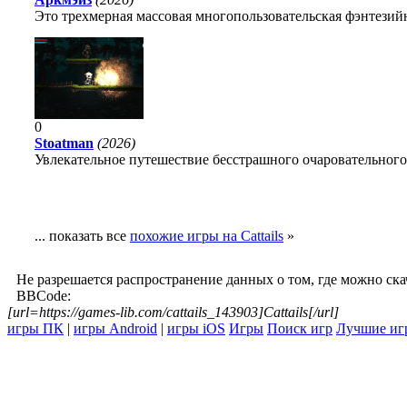
Это трехмерная массовая многопользовательская фэнтезийн
0
Stoatman
(2026)
Увлекательное путешествие бесстрашного очаровательного
... показать все
похожие игры на Cattails
»
Не разрешается распространение данных о том, где можно ск
BBCode:
[url=https://games-lib.com/cattails_143903]Cattails[/url]
игры ПК
|
игры Android
|
игры iOS
Игры
Поиск игр
Лучшие иг