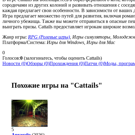
сородичами из других колоний и развивать отношения с соседя
каждая предлагает свои особенности. В зависимости от ваших
Игра предлагает множество путей для развития, включая рома
личного убежища. Также вы можете отправиться в опасные пещ
выиграть призы. Cattails предоставляет игрокам широкие возм
Жанр игры:
RPG (Ролевые игры)
, Игры симуляторы, Молодежн
Платформа/Система:
Игры для Windows, Игры для Mac
0
Голосов:
0
(залогиньтесь, чтобы оценить Cattails)
Новости (0)
Обзоры (0)
Прохождения (0)
Патчи (0)
Моды, програм
Похожие игры на "Cattails"
5
Аркмэйз
(2026)