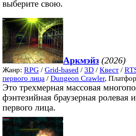
выберите свою.
Аркмэйз
(2026)
Жанр:
RPG
/
Grid-based
/
3D
/
Квест
/
RTS
первого лица
/
Dungeon Crawler
, Платфо
Это трехмерная массовая многопо
фэнтезийная браузерная ролевая и
первого лица.