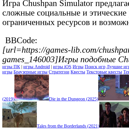
Игра Chushpan Simulator предлага
сложные социальные и этические
ограниченных ресурсов и возмож
BBCode:
[url=https://games-lib.com/chushpan
games_146003]Игры подобные Chus
игры ПК
|
игры Android
|
игры iOS
Игры
Поиск игр
Лучшие иг
игры
Браузерные игры
Стратегии
Квесты
Текстовые квесты
Те
(2019)
Die in the Dungeon (2025)
Tales from the Borderlands (2021)