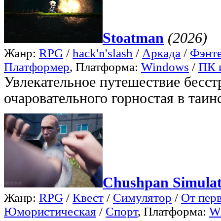
Stoatman
(2026)
Жанр:
RPG
/
hack'n'slash
/
Аркада
/
Фэнт
Платформер
, Платформа:
Windows
/
ПК 
Увлекательное путешествие бесс
очаровательного горностая в таин
Chushpan Simulat
Жанр:
RPG
/
Квест
/
Симулятор
/
От пер
Юмористическая
/
Спорт
, Платформа:
W