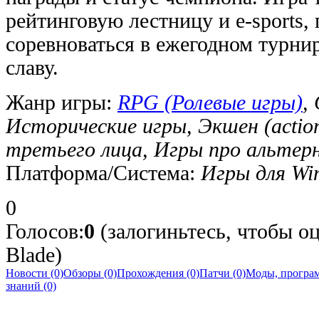
рейтинговую лестницу и e-sports,
соревноваться в ежегодном турнир
славу.
Жанр игры:
RPG (Ролевые игры)
,
Исторические игры, Экшен (actio
третьего лица, Игры про альте
Платформа/Система:
Игры для Wi
0
Голосов:
0
(залогиньтесь, чтобы оц
Blade)
Новости (0)
Обзоры (0)
Прохождения (0)
Патчи (0)
Моды, програм
знаний (0)