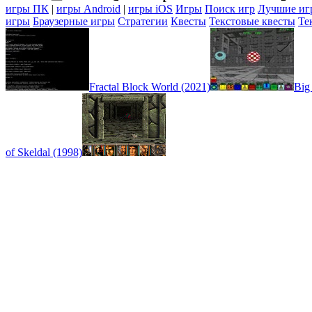
игры ПК
|
игры Android
|
игры iOS
Игры
Поиск игр
Лучшие иг
игры
Браузерные игры
Стратегии
Квесты
Текстовые квесты
Те
Fractal Block World (2021)
Big
of Skeldal (1998)