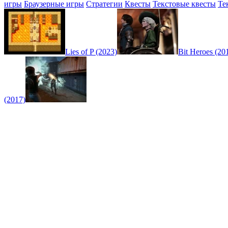
игры
Браузерные игры
Стратегии
Квесты
Текстовые квесты
Те
Lies of P (2023)
Bit Heroes (20
(2017)