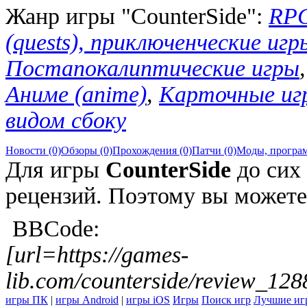
Жанр игры "CounterSide":
RPG
(quests), приключенческие игры
Постапокалиптические игры
Аниме (anime)
,
Карточные игр
видом сбоку
Новости (0)
Обзоры (0)
Прохождения (0)
Патчи (0)
Моды, програм
Для игры
CounterSide
до сих 
рецензий. Поэтому вы может
BBCode:
[url=https://games-
lib.com/counterside/review_128
игры ПК
|
игры Android
|
игры iOS
Игры
Поиск игр
Лучшие иг