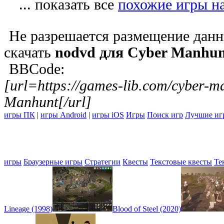
... показать все
похожие игры н
Не разрешается размещение данн
скачать
nodvd для Cyber Manhun
BBCode:
[url=https://games-lib.com/cyber-
Manhunt[/url]
игры ПК
|
игры Android
|
игры iOS
Игры
Поиск игр
Лучшие иг
игры
Браузерные игры
Стратегии
Квесты
Текстовые квесты
Те
Lineage (1998)
Blood of Steel (2020)