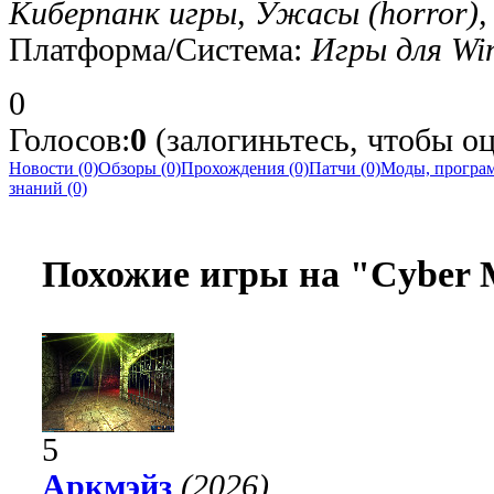
Киберпанк игры, Ужасы (horror),
Платформа/Система:
Игры для Wi
0
Голосов:
0
(залогиньтесь, чтобы о
Новости (0)
Обзоры (0)
Прохождения (0)
Патчи (0)
Моды, програм
знаний (0)
Похожие игры на "Cyber 
5
Аркмэйз
(2026)