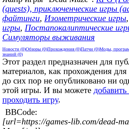
(quests), приключенческие игры (a
файтинги
,
Изометрические игры
игры
,
Постапокалиптические игр
Симуляторы выживания
Новости (0)
Обзоры (0)
Прохождения (0)
Патчи (0)
Моды, програм
знаний (0)
Этот раздел предназначен для пу
материалов, как прохождения дл
до сих пор не опубликовано ни о
этой игры. И вы можете
добавить
проходить игру
.
BBCode:
[url=https://games-lib.com/dead-m