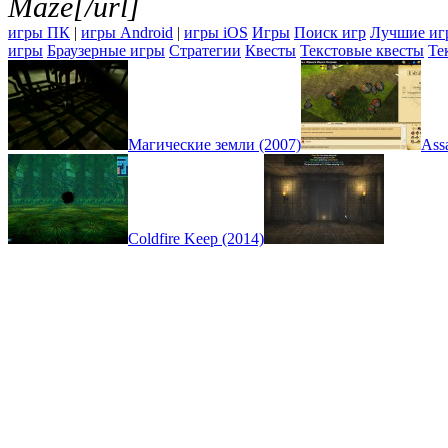
Maze[/url]
игры ПК
|
игры Android
|
игры iOS
Игры
Поиск игр
Лучшие иг
игры
Браузерные игры
Стратегии
Квесты
Текстовые квесты
Те
Магические земли (2007)
Assa
Coldfire Keep (2014)