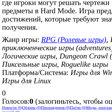
где игроки могут решать чертежи
предметы в Hard Mode. Игра пред
достижений, которые требуют зн
получения.
Жанр игры:
RPG (Ролевые игры)
,
приключенческие игры (adventure
Логические игры, Dungeon Crawl (
Пиксельные игры, Roguelike игры
Платформа/Система:
Игры для Wi
Игры для Linux
0
Голосов:
0
(залогиньтесь, чтобы о
Новости (0)
Обзоры (0)
Прохождения (0)
Патчи (0)
Моды, програм