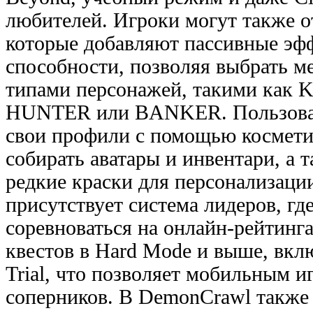
любителей. Игроки могут также о
которые добавляют пассивные эф
способности, позволяя выбрать 
типами персонажей, такими как
HUNTER или BANKER. Пользовате
свои профили с помощью космети
собирать аватары и инвентари, а 
редкие краски для персонализации
присутствует система лидеров, гд
соревноваться на онлайн-рейтинг
квестов в Hard Mode и выше, вк
Trial, что позволяет мобильным и
соперников. В DemonCrawl также 