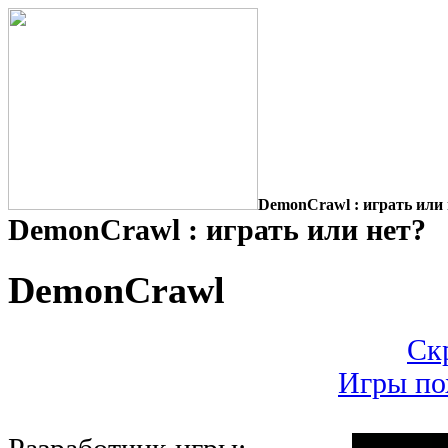
DemonCrawl : играть или 
DemonCrawl : играть или нет?
DemonCrawl
Ск
Игры по