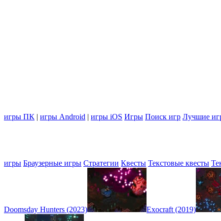
игры ПК
|
игры Android
|
игры iOS
Игры
Поиск игр
Лучшие иг
игры
Браузерные игры
Стратегии
Квесты
Текстовые квесты
Те
Doomsday Hunters (2023)
Exocraft (2019)