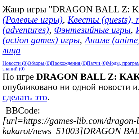
Жанр игры "DRAGON BALL Z:
(Ролевые игры)
,
Квесты (quests),
(adventures)
,
Фэнтезийные игры
,
(action games) игры
,
Аниме (anime
лица
Новости (0)
Обзоры (0)
Прохождения (0)
Патчи (0)
Моды, програм
знаний (0)
По игре
DRAGON BALL Z: KA
опубликовано ни одной новости и
сделать это
.
BBCode:
[url=https://games-lib.com/dragon-b
kakarot/news_51003]DRAGON BAL