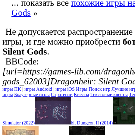
... показать все
похожие игры на 
Gods
»
Не допускается распространение
игры, и где можно приобрести
бо
Silent Gods
.
BBCode:
[url=https://games-lib.com/dragonhe
gods_62003]Dragonheir: Silent God
игры ПК
|
игры Android
|
игры iOS
Игры
Поиск игр
Лучшие иг
игры
Браузерные игры
Стратегии
Квесты
Текстовые квесты
Те
Simulator (2022)
bit Dungeon II (2014)