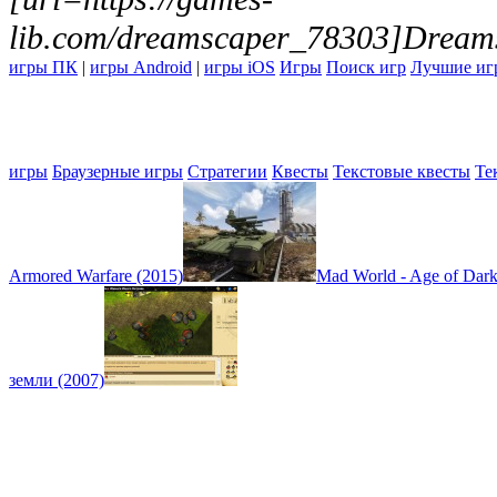
lib.com/dreamscaper_78303]Dreams
игры ПК
|
игры Android
|
игры iOS
Игры
Поиск игр
Лучшие иг
игры
Браузерные игры
Стратегии
Квесты
Текстовые квесты
Те
Armored Warfare (2015)
Mad World - Age of Dark
земли (2007)