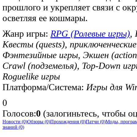
прошлого и укрепляет связи с о
осветляя ее кошмары.
Жанр игры:
RPG (Ролевые игры)
,
Квесты (quests), приключенческие 
Фэнтезийные игры, Экшен (action
Crawl (подземелья), Top-Down игры
Roguelike игры
Платформа/Система:
Игры для Wi
0
Голосов:
0
(залогиньтесь, чтобы о
Новости (0)
Обзоры (0)
Прохождения (0)
Патчи (0)
Моды, програм
знаний (0)