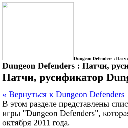
Dungeon Defenders : Патч
Dungeon Defenders : Патчи, ру
Патчи, русификатор Dung
« Вернуться к Dungeon Defenders
В этом разделе представлены сп
игры "Dungeon Defenders", котор
октября 2011 года.