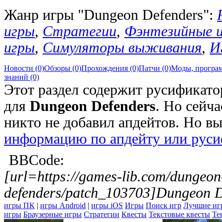
Жанр игры "Dungeon Defenders":
игры
,
Стратегии
,
Фэнтезийные 
игры
,
Симуляторы выживания
,
И
Новости (0)
Обзоры (0)
Прохождения (0)
Патчи (0)
Моды, програм
знаний (0)
Этот раздел содержит русификато
для
Dungeon Defenders
. Но сейча
никто не добавил апдейтов. Но в
информацию по апдейту или руси
BBCode:
[url=https://games-lib.com/dungeon
defenders/patch_103703]Dungeon D
игры ПК
|
игры Android
|
игры iOS
Игры
Поиск игр
Лучшие иг
игры
Браузерные игры
Стратегии
Квесты
Текстовые квесты
Те