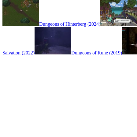
Dungeons of Hinterberg (2024)
Salvation (2022)
Dungeons of Rune (2019)