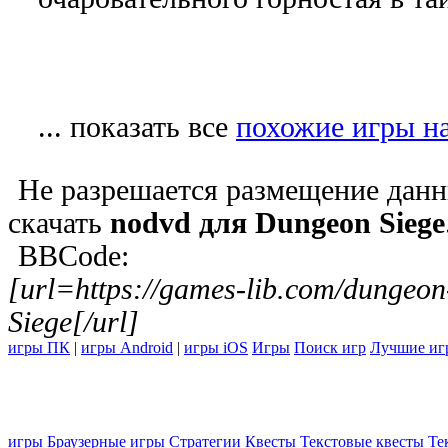
... показать все
похожие игры на
Не разрешается размещение данн
скачать
nodvd для Dungeon Siege
BBCode:
[url=https://games-lib.com/dunge
Siege[/url]
игры ПК
|
игры Android
|
игры iOS
Игры
Поиск игр
Лучшие иг
игры
Браузерные игры
Стратегии
Квесты
Текстовые квесты
Те