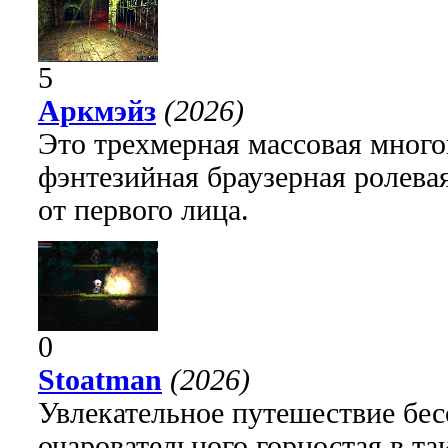
5
Аркмэйз
(2026)
Это трехмерная массовая много
фэнтезийная браузерная ролева
от первого лица.
0
Stoatman
(2026)
Увлекательное путешествие бе
очаровательного горностая в т