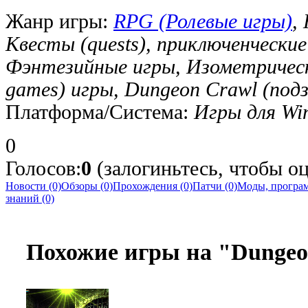
Жанр игры:
RPG (Ролевые игры)
,
Квесты (quests), приключенческие 
Фэнтезийные игры, Изометрическ
games) игры, Dungeon Crawl (подз
Платформа/Система:
Игры для Wi
0
Голосов:
0
(залогиньтесь, чтобы о
Новости (0)
Обзоры (0)
Прохождения (0)
Патчи (0)
Моды, програм
знаний (0)
Похожие игры на "Dungeo