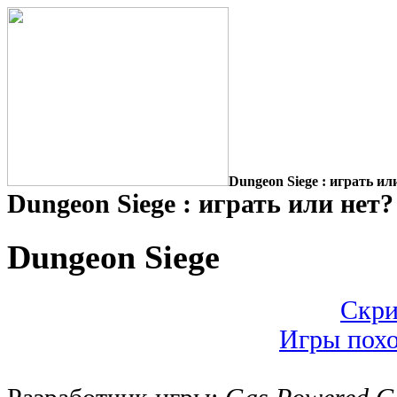
Dungeon Siege : играть ил
Dungeon Siege : играть или нет?
Dungeon Siege
Скри
Игры похо