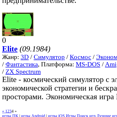
предпринимательстве.
0
Elite
(09.1984)
Жанр:
3D
/
Симулятор
/
Космос
/
Эконом
/
Фантастика
, Платформа:
MS-DOS
/
Ami
/
ZX Spectrum
Elite - космический симулятор с 
экономической стратегии и беск
просторами. Экономическая игра E
« 1
2
3
4 »
игры ПК
|
игры Android
|
игры iOS
Игры
Поиск игр
Лучшие иг