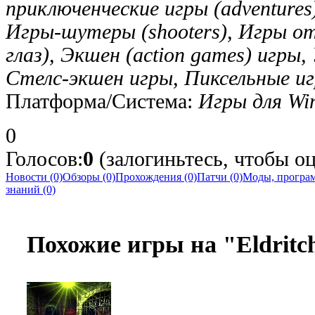
приключенческие игры (adventure
Игры-шутеры (shooters), Игры от 
глаз), Экшен (action games) игры,
Стелс-экшен игры, Пиксельные иг
Платформа/Система:
Игры для Wi
0
Голосов:
0
(залогиньтесь, чтобы оц
Новости (0)
Обзоры (0)
Прохождения (0)
Патчи (0)
Моды, програм
знаний (0)
Похожие игры на "Eldritc