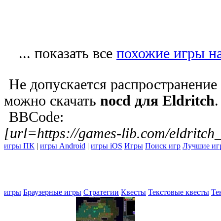
... показать все
похожие игры на
Не допускается распространение
можно скачать
nocd для Eldritch
.
BBCode:
[url=https://games-lib.com/eldritch
игры ПК
|
игры Android
|
игры iOS
Игры
Поиск игр
Лучшие иг
игры
Браузерные игры
Стратегии
Квесты
Текстовые квесты
Те