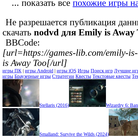
... показать все
похожие игры на
Не разрешается публикация данн
скачать
nodvd для Emily is Away
BBCode:
[url=https://games-lib.com/emily-i
is Away Too[/url]
игры ПК
|
игры Android
|
игры iOS
Игры
Поиск игр
Лучшие иг
игры
Браузерные игры
Стратегии
Квесты
Текстовые квесты
Те
Stellaris (2016)
Wizardry 6: Ban
Smalland: Survive the Wilds (2024)