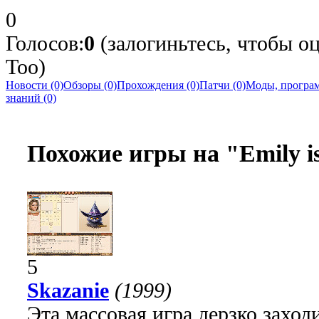
0
Голосов:
0
(залогиньтесь, чтобы оц
Too)
Новости (0)
Обзоры (0)
Прохождения (0)
Патчи (0)
Моды, програм
знаний (0)
Похожие игры на "Emily i
5
Skazanie
(1999)
Эта массовая игра дерзко заход