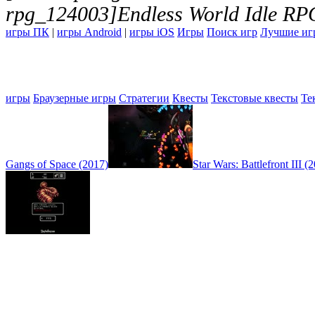
rpg_124003]Endless World Idle RPG
игры ПК
|
игры Android
|
игры iOS
Игры
Поиск игр
Лучшие иг
игры
Браузерные игры
Стратегии
Квесты
Текстовые квесты
Те
Gangs of Space (2017)
Star Wars: Battlefront III (