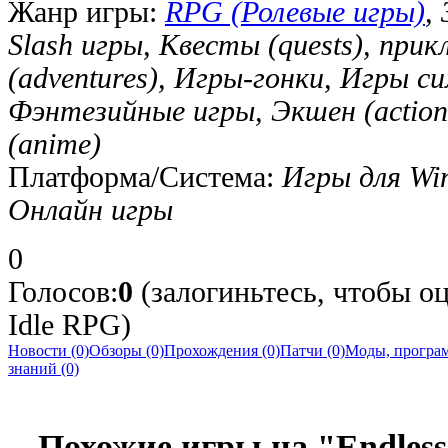
Жанр игры:
RPG (Ролевые игры)
,
Slash игры, Квесты (quests), при
(adventures), Игры-гонки, Игры с
Фэнтезийные игры, Экшен (action
(anime)
Платформа/Система:
Игры для Wi
Онлайн игры
0
Голосов:
0
(залогиньтесь, чтобы оц
Idle RPG)
Новости (0)
Обзоры (0)
Прохождения (0)
Патчи (0)
Моды, програм
знаний (0)
Похожие игры на "Endless