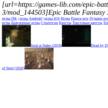
[url=https://games-lib.com/epic-batt
3/mod_144503]Epic Battle Fantasy 
игры ПК
|
игры Android
|
игры iOS
Игры
Поиск игр
Лучшие иг
игры
Браузерные игры
Стратегии
Квесты
Текстовые квесты
Те
Soul at Stake (2018)
Dead by Da
of Steel (2020)