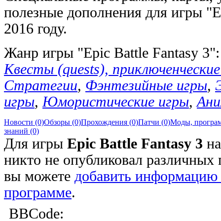
полезные дополнения для игры "Epi
2016 году.
Жанр игры "Epic Battle Fantasy 3"
Квесты (quests), приключенческие 
Стратегии
,
Фэнтезийные игры
,
игры
,
Юмористические игры
,
Ани
Новости (0)
Обзоры (0)
Прохождения (0)
Патчи (0)
Моды, програм
знаний (0)
Для игры
Epic Battle Fantasy 3
на
никто не опубликовал различных 
вы можете
добавить информацию 
программе
.
BBCode: