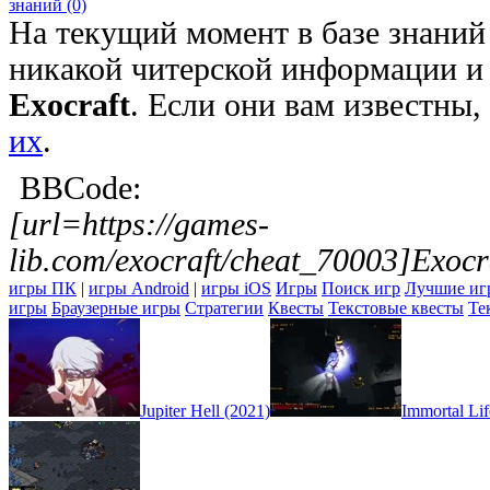
знаний (0)
На текущий момент в базе знаний
никакой читерской информации и 
Exocraft
. Если они вам известны
их
.
BBCode:
[url=https://games-
lib.com/exocraft/cheat_70003]Exocra
игры ПК
|
игры Android
|
игры iOS
Игры
Поиск игр
Лучшие иг
игры
Браузерные игры
Стратегии
Квесты
Текстовые квесты
Те
Jupiter Hell (2021)
Immortal Lif