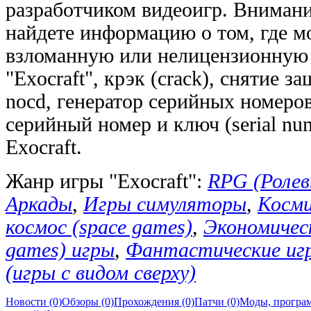
разработчиком видеоигр. Внимани
найдете информацию о том, где м
взломанную или нелицензионную
"Exocraft", крэк (crack), снятие з
nocd, генератор серийных номеров
серийный номер и ключ (serial num
Exocraft.
Жанр игры "Exocraft":
RPG (Ролев
Аркады
,
Игры симуляторы
,
Косми
космос (space games)
,
Экономичес
games) игры
,
Фантастические иг
(игры с видом сверху)
Новости (0)
Обзоры (0)
Прохождения (0)
Патчи (0)
Моды, програм