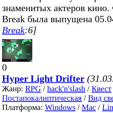
знаменитых актеров кино.
Break была выпущена 05.0
Break
:6]
0
Hyper Light Drifter
(31.03
Жанр:
RPG
/
hack'n'slash
/
Квест
Постапокалиптическая
/
Вид св
Платформа:
Windows
/
Mac
/
Li