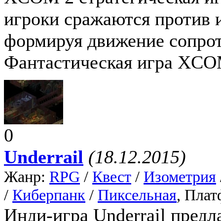
игроки сражаются против 
формируя движение сопрот
Фантастическая игра XCOM
0
Underrail
(18.12.2015)
Жанр:
RPG
/
Квест
/
Изометрия
/
Киберпанк
/
Пиксельная
, Пла
Инди-игра Underrail предл