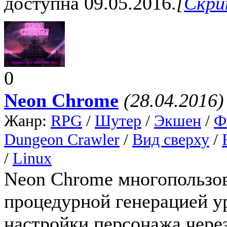
доступна 09.05.2016.
[
Скри
0
Neon Chrome
(28.04.2016)
Жанр:
RPG
/
Шутер
/
Экшен
/
Ф
Dungeon Crawler
/
Вид сверху
/
/
Linux
Neon Chrome многопользов
процедурной генерацией у
настройки персонажа чере