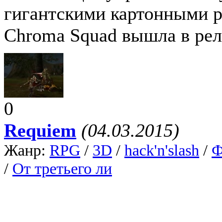
гигантскими картонными р
Chroma Squad вышла в рели
0
Requiem
(04.03.2015)
Жанр:
RPG
/
3D
/
hack'n'slash
/
Ф
/
От третьего лица
, Платформа:
Requiem: Desiderium Mort
постапокалиптическом мир