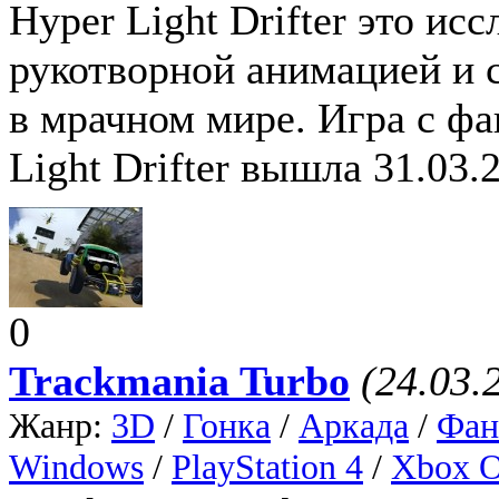
Hyper Light Drifter это ис
рукотворной анимацией и
в мрачном мире. Игра с ф
Light Drifter вышла 31.03.
0
Trackmania Turbo
(24.03.
Жанр:
3D
/
Гонка
/
Аркада
/
Фан
Windows
/
PlayStation 4
/
Xbox 