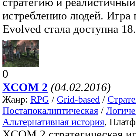
стратегию и реалистичный
истреблению людей. Игра в
Evolved стала доступна 18.
0
XCOM 2
(04.02.2016)
Жанр:
RPG
/
Grid-based
/
Страте
Постапокалиптическая
/
Логиче
Альтернативная история
, Плат
XCOM 2 стратегическая иг