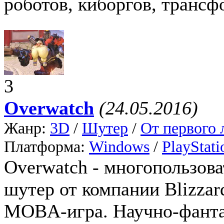
роботов, киборгов, трансфо
3
Overwatch
(24.05.2016)
Жанр:
3D
/
Шутер
/
От первого 
Платформа:
Windows
/
PlayStati
Overwatch - многопользов
шутер от компании Blizzar
MOBA-игра. Научно-фанта