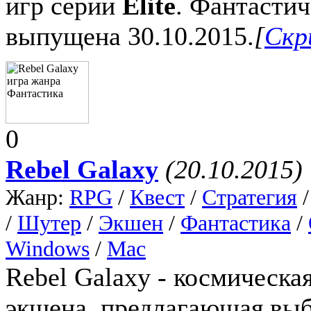
игр серии
Elite
. Фантастич
выпущена 30.10.2015.
[
Скр
0
Rebel Galaxy
(20.10.2015)
Жанр:
RPG
/
Квест
/
Стратегия
/
Шутер
/
Экшен
/
Фантастика
/
Windows
/
Mac
Rebel Galaxy - космическа
экшена, предлагающая выб