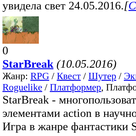
увидела свет 24.05.2016.
[
С
0
StarBreak
(10.05.2016)
Жанр:
RPG
/
Квест
/
Шутер
/
Эк
Roguelike
/
Платформер
, Платф
StarBreak - многопользова
элементами action в научн
Игра в жанре фантастики S