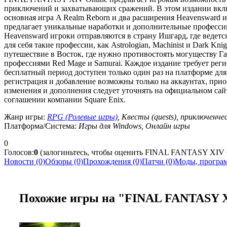
приключений и захватывающих сражений. В этом издании вкл
основная игра A Realm Reborn и два расширения Heavensward и
предлагает уникальные наработки и дополнительные професси
Heavensward игроки отправляются в страну Ишгард, где ведетс
для себя такие профессии, как Astrologian, Machinist и Dark Kni
путешествие в Восток, где нужно противостоять могуществу Г
профессиями Red Mage и Samurai. Каждое издание требует реги
бесплатный период доступен только один раз на платформе для
регистрация и добавление возможны только на аккаунтах, при
изменения и дополнения следует уточнять на официальном сай
соглашении компании Square Enix.
Жанр игры:
RPG (Ролевые игры)
, Квесты (quests), приключенче
Платформа/Система:
Игры для Windows, Онлайн игры
0
Голосов:
0
(залогиньтесь, чтобы оценить FINAL FANTASY XIV 
Новости (0)
Обзоры (0)
Прохождения (0)
Патчи (0)
Моды, програм
Похожие игры на "FINAL FANTASY X