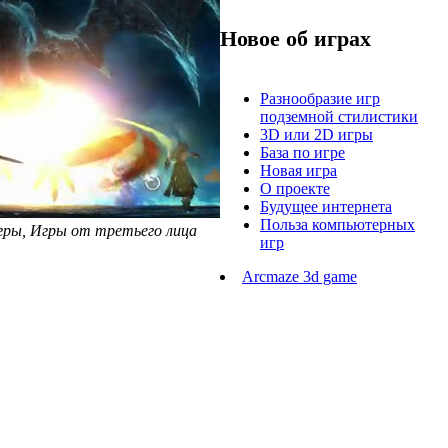
Новое об играх
Разнообразие игр
подземной стилистики
3D или 2D игры
База по игре
Новая игра
О проекте
Будущее интернета
Польза компьютерных
 игры, Игры от третьего лица
игр
Arcmaze 3d game