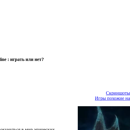
e : играть или нет?
Скриншоты
Игры похожие н
окунуться в мир эпических