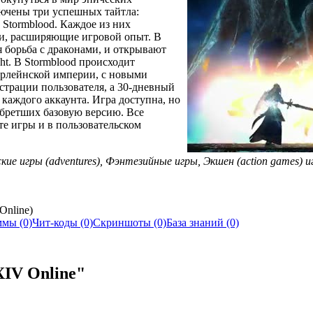
ючены три успешных тайтла:
 Stormblood. Каждое из них
и, расширяющие игровой опыт. В
я борьба с драконами, и открывают
ght. В Stormblood происходит
арлейнской империи, с новыми
страции пользователя, а 30-дневный
 каждого аккаунта. Игра доступна, но
обретших базовую версию. Все
те игры и в пользовательском
ские игры (adventures), Фэнтезийные игры, Экшен (action games)
Online)
мы (0)
Чит-коды (0)
Скриншоты (0)
База знаний (0)
IV Online"