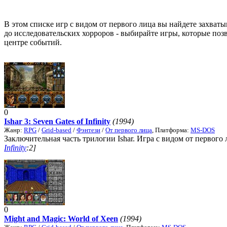
В этом списке игр с видом от первого лица вы найдете захват
до исследовательских хорроров - выбирайте игры, которые поз
центре событий.
0
Ishar 3: Seven Gates of Infinity
(1994)
Жанр:
RPG
/
Grid-based
/
Фэнтези
/
От первого лица
, Платформа:
MS-DOS
Заключительная часть трилогии Ishar. Игра с видом от первого ли
Infinity
:2]
0
Might and Magic: World of Xeen
(1994)