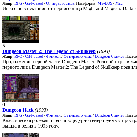
Жанр:
RPG
/
Grid-based
/
От первого лица
, Платформа:
MS-DOS
/
Mac
Игра с перспективой от первого лица Might and Magic 5: Darksi
5
Dungeon Master 2: The Legend of Skullkeep
(1993)
Жанр:
RPG
/
Grid-based
/
Фэнтези
/
От первого лица
/
Dungeon Crawler
, Плат
Продолжение первой части Dungeon Master. Ролевой игры в жанр
первого лица Dungeon Master 2: The Legend of Skullkeep появила
0
Dungeon Hack
(1993)
Жанр:
RPG
/
Grid-based
/
Фэнтези
/
От первого лица
/
Dungeon Crawler
, Плат
Классическая ролевая игра с процедурно генерируемым простр
вышла в релиз в 1993 году.