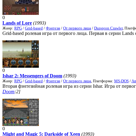
0
Lands of Lore
(1993)
Жанр:
RPG
/
Grid-based
/
Фэнтези
/
От первого лица
/
Dungeon Crawler
, Плат
Grid-based ролевая игра от первого лица. Первая в серии Lands 
0
Ishar 2: Messengers of Doom
(1993)
Жанр:
RPG
/
Grid-based
/
Фэнтези
/
От первого лица
, Платформа:
MS-DOS
/
Am
Вторая фэнтезийная ролевая игра из серии Ishar. Игра от первог
Doom
:2]
0
Might and Magic 5: Darkside of Xeen
(1993)