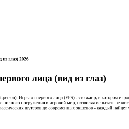
 из глаз) 2026
ервого лица (вид из глаз)
st-person). Игры от первого лица (FPS) - это жанр, в котором игр
ие полного погружения в игровой мир, позволяя испытать реали
ассических шутеров до современных экшенов - каждый найдет ч