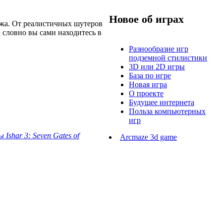
Новое об играх
ажа. От реалистичных шутеров
 словно вы сами находитесь в
Разнообразие игр
подземной стилистики
3D или 2D игры
База по игре
Новая игра
О проекте
Будущее интернета
Польза компьютерных
игр
Ishar 3: Seven Gates of
Arcmaze 3d game