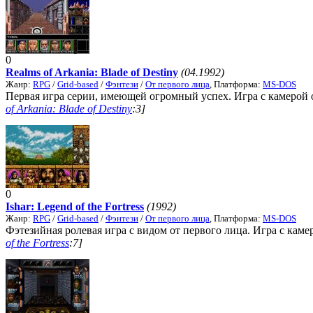
0
Realms of Arkania: Blade of Destiny
(04.1992)
Жанр:
RPG
/
Grid-based
/
Фэнтези
/
От первого лица
, Платформа:
MS-DOS
Первая игра серии, имеющей огромный успех. Игра с камерой от
of Arkania: Blade of Destiny
:3]
0
Ishar: Legend of the Fortress
(1992)
Жанр:
RPG
/
Grid-based
/
Фэнтези
/
От первого лица
, Платформа:
MS-DOS
Фэтезийная ролевая игра с видом от первого лица. Игра с камерой
of the Fortress
:7]