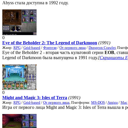
Abyss стала доступна в 1992 году.
0
Eye of the Beholder 2: The Legend of Darkmoon
(1991)
Жанр:
RPG
/
Grid-based
/
Фэнтези
/
От первого лица
/
Dungeon Crawler
, Плат
Eye of the Beholder 2 - вторая часть культовой серии
EOB
, став
Legend of Darkmoon была выпущена в 1991 году.
[
Скриншоты Eye
0
Might and Magic 3: Isles of Terra
(1991)
Жанр:
RPG
/
Grid-based
/
От первого лица
, Платформа:
MS-DOS
/
Amiga
/
Mac
Игра от первого лица Might and Magic 3: Isles of Terra вышла в р