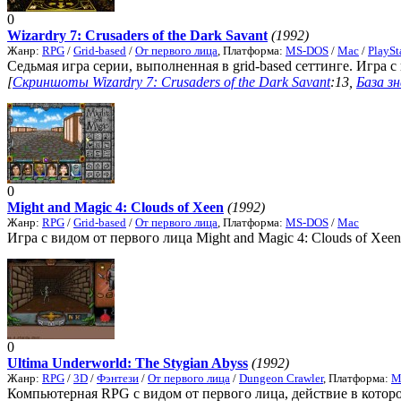
0
Wizardry 7: Crusaders of the Dark Savant
(1992)
Жанр:
RPG
/
Grid-based
/
От первого лица
, Платформа:
MS-DOS
/
Mac
/
PlaySt
Седьмая игра серии, выполненная в grid-based сеттинге. Игра с в
[
Скриншоты Wizardry 7: Crusaders of the Dark Savant
:13,
База зн
0
Might and Magic 4: Clouds of Xeen
(1992)
Жанр:
RPG
/
Grid-based
/
От первого лица
, Платформа:
MS-DOS
/
Mac
Игра с видом от первого лица Might and Magic 4: Clouds of Xeen
0
Ultima Underworld: The Stygian Abyss
(1992)
Жанр:
RPG
/
3D
/
Фэнтези
/
От первого лица
/
Dungeon Crawler
, Платформа:
M
Компьютерная RPG с видом от первого лица, действие в которой