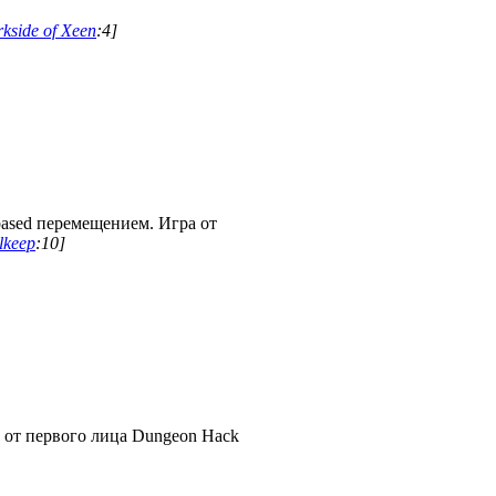
side of Xeen
:4]
based перемещением. Игра от
lkeep
:10]
 от первого лица Dungeon Hack