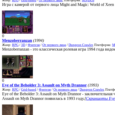
Жанр:
RPG
/
Grid-based
/
От первого лица
, Платформа:
MS-DOS
Игра с камерой от первого лица Might and Magic: World of Xeen 
0
Menzoberranzan
(1994)
Жанр:
RPG
/
3D
/
Фэнтези
/
От первого лица
/
Dungeon Crawler
, Платформа:
M
Menzoberranzan - это классическая ролевая игра 1994 года видом
0
Eye of the Beholder 3: Assault on Myth Drannor
(1993)
Жанр:
RPG
/
Grid-based
/
Фэнтези
/
От первого лица
/
Dungeon Crawler
, Плат
Eye of the Beholder 3: Assault on Myth Drannor - заключительная 
Assault on Myth Drannor появилась в 1993 году.
[
Скриншоты Eye o