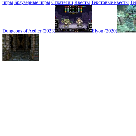
игры
Браузерные игры
Стратегии
Квесты
Текстовые квесты
Те
Dungeons of Aether (2023)
Elyon (2020)