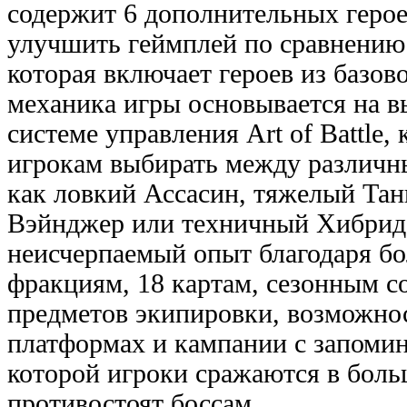
содержит 6 дополнительных герое
улучшить геймплей по сравнению с
которая включает героев из базов
механика игры основывается на в
системе управления Art of Battle,
игрокам выбирать между различн
как ловкий Ассасин, тяжелый Тан
Вэйнджер или техничный Хибрид.
неисчерпаемый опыт благодаря бо
фракциям, 18 картам, сезонным с
предметов экипировки, возможнос
платформах и кампании с запоми
которой игроки сражаются в боль
противостоят боссам.