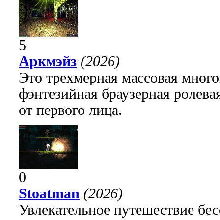
5
Аркмэйз
(2026)
Это трехмерная массовая много
фэнтезийная браузерная ролева
от первого лица.
0
Stoatman
(2026)
Увлекательное путешествие бе