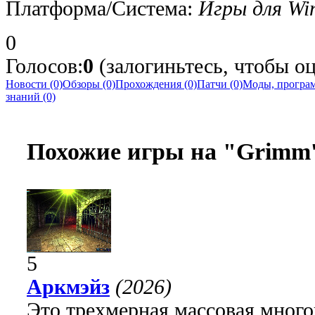
Платформа/Система:
Игры для Wi
0
Голосов:
0
(залогиньтесь, чтобы о
Новости (0)
Обзоры (0)
Прохождения (0)
Патчи (0)
Моды, програм
знаний (0)
Похожие игры на "Grimm'
5
Аркмэйз
(2026)
Это трехмерная массовая много