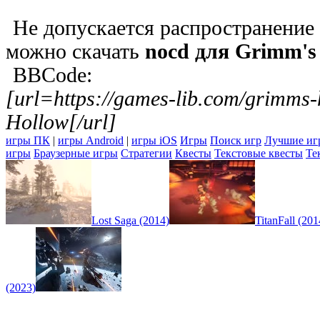
Не допускается распространение
можно скачать
nocd для Grimm's
BBCode:
[url=https://games-lib.com/grimm
Hollow[/url]
игры ПК
|
игры Android
|
игры iOS
Игры
Поиск игр
Лучшие иг
игры
Браузерные игры
Стратегии
Квесты
Текстовые квесты
Те
Lost Saga (2014)
TitanFall (201
(2023)