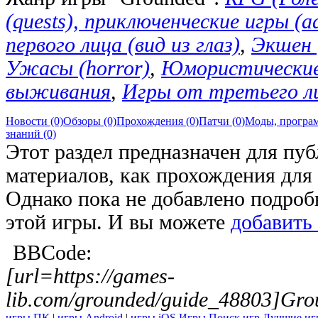
(quests), приключенческие игры (a
первого лица (вид из глаз)
,
Экшен 
Ужасы (horror)
,
Юмористические
выживания
,
Игры от третьего л
Новости (0)
Обзоры (0)
Прохождения (0)
Патчи (0)
Моды, програм
знаний (0)
Этот раздел предназначен для пу
материалов, как прохождения дл
Однако пока не добавлено подро
этой игры. И вы можете
добавить
BBCode:
[url=https://games-
lib.com/grounded/guide_48803]Gro
игры ПК
|
игры Android
|
игры iOS
Игры
Поиск игр
Лучшие иг