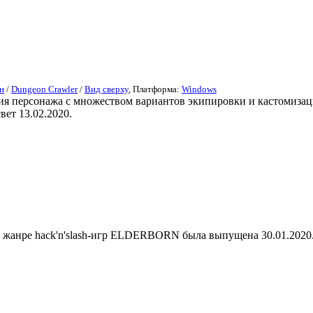
н
/
Dungeon Crawler
/
Вид сверху
, Платформа:
Windows
тия персонажа с множеством вариантов экипировки и кастомизац
вет 13.02.2020.
 жанре hack'n'slash-игр ELDERBORN была выпущена 30.01.2020