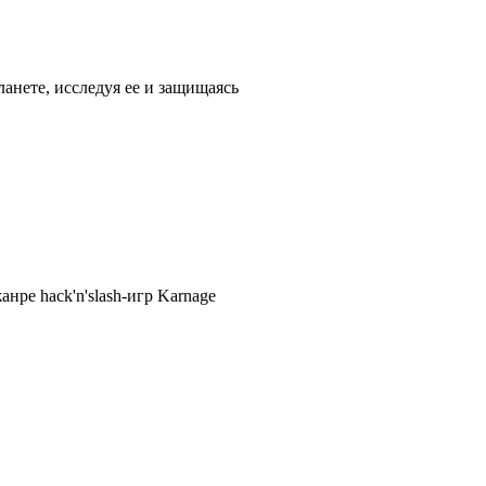
анете, исследуя ее и защищаясь
нре hack'n'slash-игр Karnage