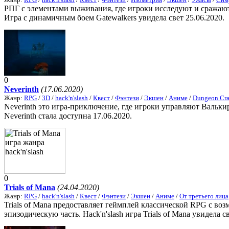
РПГ с элементами выживания, где игроки исследуют и сражают
Игра с динамичным боем Gatewalkers увидела свет 25.06.2020.
0
Neverinth
(17.06.2020)
Жанр:
RPG
/
3D
/
hack'n'slash
/
Квест
/
Фэнтези
/
Экшен
/
Аниме
/
Dungeon Cra
Neverinth это игра-приключение, где игроки управляют Вальки
Neverinth стала доступна 17.06.2020.
0
Trials of Mana
(24.04.2020)
Жанр:
RPG
/
hack'n'slash
/
Квест
/
Фэнтези
/
Экшен
/
Аниме
/
От третьего лица
Trials of Mana предоставляет геймплей классической RPG с во
эпизодическую часть. Hack'n'slash игра Trials of Mana увидела св