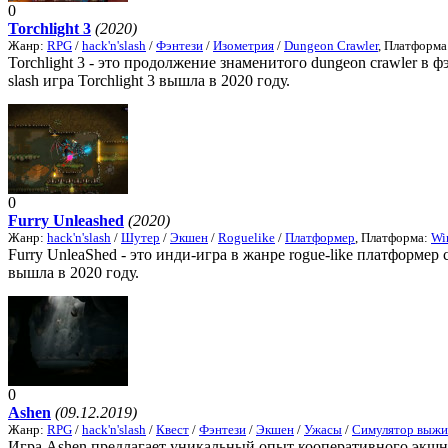
0
Torchlight 3
(2020)
Жанр:
RPG
/
hack'n'slash
/
Фэнтези
/
Изометрия
/
Dungeon Crawler
, Платформа
Torchlight 3 - это продолжение знаменитого dungeon crawler в 
slash игра Torchlight 3 вышла в 2020 году.
0
Furry Unleashed
(2020)
Жанр:
hack'n'slash
/
Шутер
/
Экшен
/
Roguelike
/
Платформер
, Платформа:
Wi
Furry UnleaShed - это инди-игра в жанре rogue-like платформер
вышла в 2020 году.
0
Ashen
(09.12.2019)
Жанр:
RPG
/
hack'n'slash
/
Квест
/
Фэнтези
/
Экшен
/
Ужасы
/
Симулятор выжи
Игра Ashen предлагает уникальный опыт кооперативного экшн