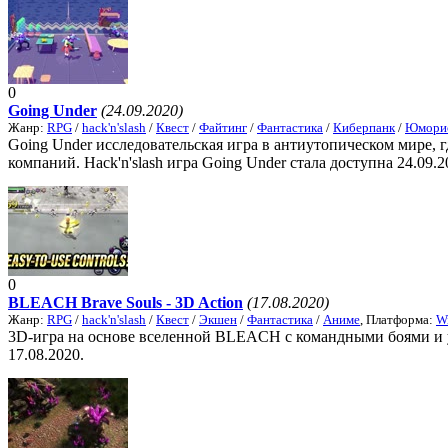
0
Going Under
(24.09.2020)
Жанр:
RPG
/
hack'n'slash
/
Квест
/
Файтинг
/
Фантастика
/
Киберпанк
/
Юморис
Going Under исследовательская игра в антиутопическом мире, 
компаний. Hack'n'slash игра Going Under стала доступна 24.09.2
0
BLEACH Brave Souls - 3D Action
(17.08.2020)
Жанр:
RPG
/
hack'n'slash
/
Квест
/
Экшен
/
Фантастика
/
Аниме
, Платформа:
W
3D-игра на основе вселенной BLEACH с командными боями и ул
17.08.2020.