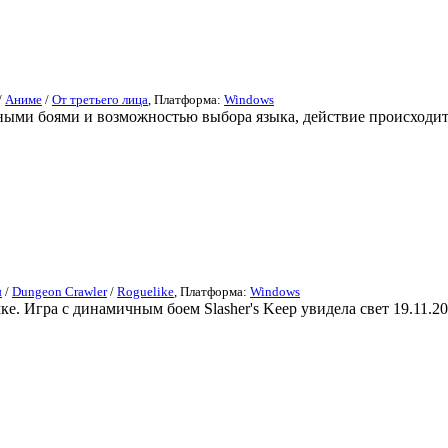
/
Аниме
/
От третьего лица
, Платформа:
Windows
андными боями и возможностью выбора языка, действие происходит
ы
/
Dungeon Crawler
/
Roguelike
, Платформа:
Windows
е. Игра с динамичным боем Slasher's Keep увидела свет 19.11.20