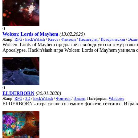
0
Wolcen: Lords of Mayhem
(13.02.2020)
Жанр:
RPG
/
hack'n'slash
/
Квест
/
Фэнтези
/
Изометрия
/
Историческая
/
Экше
Wolcen: Lords of Mayhem предлагает свободную систему разви
Apocalypse. Hack'n'slash игра Wolcen: Lords of Mayhem увидела с
0
ELDERBORN
(30.01.2020)
Жанр:
RPG
/
3D
/
hack'n'slash
/
Фэнтези
/
Экшен
, Платформа:
Windows
ELDERBORN - игра слэшер в темном фэнтези сеттинге. Игра в