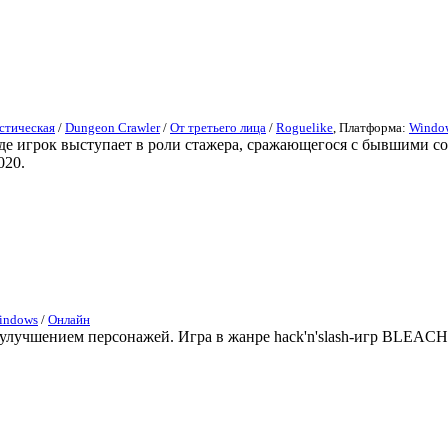
тическая
/
Dungeon Crawler
/
От третьего лица
/
Roguelike
, Платформа:
Windo
где игрок выступает в роли стажера, сражающегося с бывшими с
020.
indows
/
Онлайн
учшением персонажей. Игра в жанре hack'n'slash-игр BLEACH B