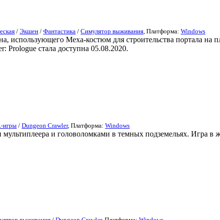
еская
/
Экшен
/
Фантастика
/
Симулятор выживания
, Платформа:
Windows
на, использующего Меха-костюм для строительства портала на пл
: Prologue стала доступна 05.08.2020.
-игры
/
Dungeon Crawler
, Платформа:
Windows
 мультиплеера и головоломками в темных подземельях. Игра в жа
улятор выживания
/
Dungeon Crawler
, Платформа:
Windows