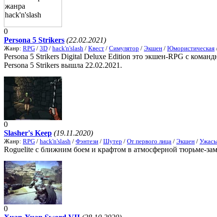
0
Persona 5 Strikers
(22.02.2021)
Жанр:
RPG
/
3D
/
hack'n'slash
/
Квест
/
Симулятор
/
Экшен
/
Юмористическая
Persona 5 Strikers Digital Deluxe Edition это экшен-RPG с ком
Persona 5 Strikers вышла 22.02.2021.
0
Slasher's Keep
(19.11.2020)
Жанр:
RPG
/
hack'n'slash
/
Фэнтези
/
Шутер
/
От первого лица
/
Экшен
/
Ужас
Roguelite с ближним боем и крафтом в атмосферной тюрьме-замк
0