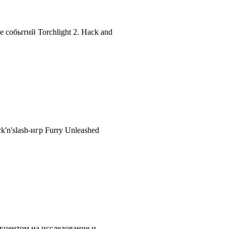
 событий Torchlight 2. Hack and
'n'slash-игр Furry Unleashed
кцентом на исследование и