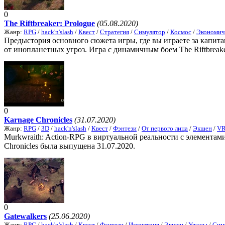
0
The Riftbreaker: Prologue
(05.08.2020)
Жанр:
RPG
/
hack'n'slash
/
Квест
/
Стратегия
/
Симулятор
/
Космос
/
Экономич
Предыстория основного сюжета игры, где вы играете за капита
от инопланетных угроз. Игра с динамичным боем The Riftbreaker
0
Karnage Chronicles
(31.07.2020)
Жанр:
RPG
/
3D
/
hack'n'slash
/
Квест
/
Фэнтези
/
От первого лица
/
Экшен
/
VR
Murkwraith: Action-RPG в виртуальной реальности с элементами
Chronicles была выпущена 31.07.2020.
0
Gatewalkers
(25.06.2020)
Жанр:
RPG
/
hack'n'slash
/
Квест
/
Фэнтези
/
Изометрия
/
Экшен
/
Ужасы
/
Сим