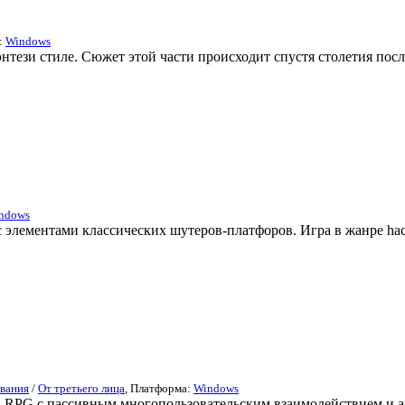
:
Windows
фэнтези стиле. Сюжет этой части происходит спустя столетия после
ndows
 с элементами классических шутеров-платфоров. Игра в жанре hack
вания
/
От третьего лица
, Платформа:
Windows
-RPG с пассивным многопользовательским взаимодействием и а