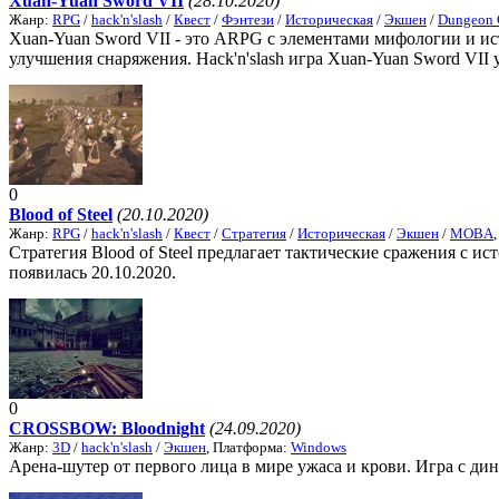
Xuan-Yuan Sword VII
(28.10.2020)
Жанр:
RPG
/
hack'n'slash
/
Квест
/
Фэнтези
/
Историческая
/
Экшен
/
Dungeon 
Xuan-Yuan Sword VII - это ARPG с элементами мифологии и ис
улучшения снаряжения. Hack'n'slash игра Xuan-Yuan Sword VII у
0
Blood of Steel
(20.10.2020)
Жанр:
RPG
/
hack'n'slash
/
Квест
/
Стратегия
/
Историческая
/
Экшен
/
MOBA
Стратегия Blood of Steel предлагает тактические сражения с ис
появилась 20.10.2020.
0
CROSSBOW: Bloodnight
(24.09.2020)
Жанр:
3D
/
hack'n'slash
/
Экшен
, Платформа:
Windows
Арена-шутер от первого лица в мире ужаса и крови. Игра с д