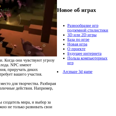
Новое об играх
Разнообразие игр
подземной стилистики
3D или 2D игры
База по игре
Новая игра
О проекте
Будущее интернета
Польза компьютерных
и. Когда они чувствуют угрозу
игр
голода. NPC имеют
ния, приручать диких
Arcmaze 3d game
требует вашего участия.
место для творчества. Разбирая
азличные действия. Например,
 создатель мира, и выбор за
жно не только развивать свои