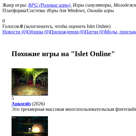
Жанр игры:
RPG (Ролевые игры)
, Игры симуляторы, Молодежны
Платформа/Система:
Игры для Windows, Онлайн игры
0
Голосов:
0
(залогиньтесь, чтобы оценить Islet Online)
Новости (0)
Обзоры (0)
Прохождения (0)
Патчи (0)
Моды, програм
Похожие игры на "Islet Online"
5
Аркмэйз
(2026)
Это трехмерная массовая многопользовательская фэнтезийн