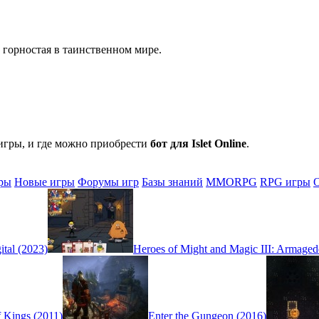
 горностая в таинственном мире.
игры, и где можно приобрести
бот для Islet Online
.
ры
Новые игры
Форумы игр
Базы знаний
MMORPG
RPG игры
tal (2023)
Heroes of Might and Magic III: Armaged
f Kings (2011)
Enter the Gungeon (2016)