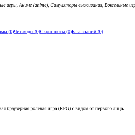
е игры, Аниме (anime), Симуляторы выживания, Воксельные иг
мы (0)
Чит-коды (0)
Скриншоты (0)
База знаний (0)
ая браузерная ролевая игра (RPG) с видом от первого лица.