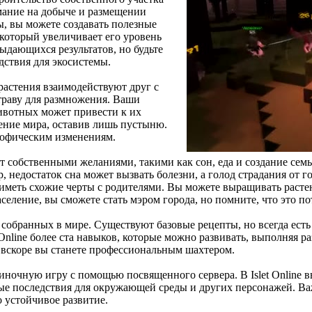
мание на добыче и размещении
, вы можете создавать полезные
который увеличивает его уровень
ыдающихся результатов, но будьте
ствия для экосистемы.
 растения взаимодействуют друг с
 траву для размножения. Ваши
животных может привести к их
ение мира, оставив лишь пустыню.
трофическим изменениям.
т собственными желаниями, такими как сон, еда и создание семь
 недостаток сна может вызвать болезни, а голод страдания от 
иметь схожие черты с родителями. Вы можете выращивать расте
еление, вы сможете стать мэром города, но помните, что это по
собранных в мире. Существуют базовые рецепты, но всегда есть 
 Online более ста навыков, которые можно развивать, выполняя р
и вскоре вы станете профессиональным шахтером.
очную игру с помощью посвященного сервера. В Islet Online вы
ные последствия для окружающей среды и других персонажей. Ва
о устойчивое развитие.