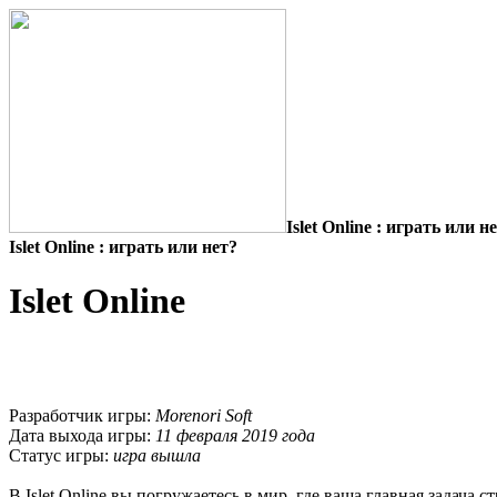
Islet Online : играть или н
Islet Online : играть или нет?
Islet Online
Разработчик игры:
Morenori Soft
Дата выхода игры:
11 февраля 2019 года
Статус игры:
игра вышла
В Islet Online вы погружаетесь в мир, где ваша главная задача 