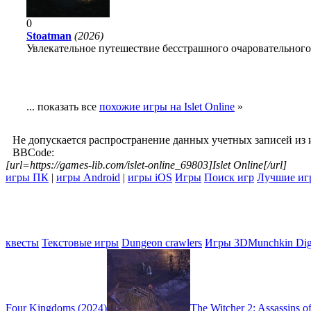
0
Stoatman
(2026)
Увлекательное путешествие бесстрашного очаровательного
... показать все
похожие игры на Islet Online
»
Не допускается распространение данных учетных записей из 
BBCode:
[url=https://games-lib.com/islet-online_69803]Islet Online[/url]
игры ПК
|
игры Android
|
игры iOS
Игры
Поиск игр
Лучшие иг
квесты
Текстовые игры
Dungeon crawlers
Игры 3D
Munchkin Digi
Four Kingdoms (2024)
The Witcher 2: Assassins o