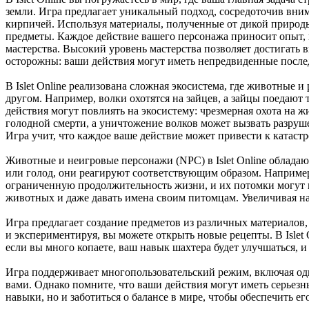
земли. Игра предлагает уникальный подход, сосредоточив вни
кирпичей. Используя материалы, полученные от дикой природы
предметы. Каждое действие вашего персонажа приносит опыт, 
мастерства. Высокий уровень мастерства позволяет достигать в
осторожны: ваши действия могут иметь непредвиденные послед
В Islet Online реализована сложная экосистема, где животные и
другом. Например, волки охотятся на зайцев, а зайцы поедают
действия могут повлиять на экосистему: чрезмерная охота на 
голодной смерти, а уничтожение волков может вызвать разруш
Игра учит, что каждое ваше действие может привести к катас
Животные и неигровые персонажи (NPC) в Islet Online обладаю
или голод, они реагируют соответствующим образом. Например,
ограниченную продолжительность жизни, и их потомки могут 
животных и даже давать имена своим питомцам. Увеличивая нас
Игра предлагает создание предметов из различных материалов, 
и экспериментируя, вы можете открыть новые рецепты. В Islet
если вы много копаете, ваш навык шахтера будет улучшаться, 
Игра поддерживает многопользовательский режим, включая один
вами. Однако помните, что ваши действия могут иметь серьез
навыки, но и заботиться о балансе в мире, чтобы обеспечить ег