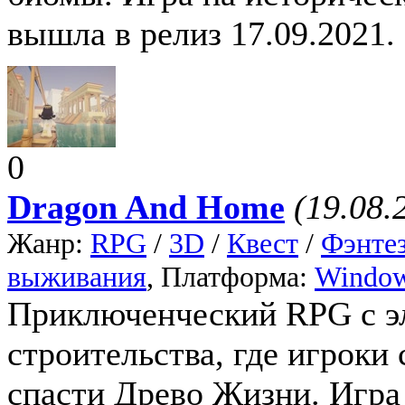
вышла в релиз 17.09.2021.
0
Dragon And Home
(19.08.
Жанр:
RPG
/
3D
/
Квест
/
Фэнте
выживания
, Платформа:
Windo
Приключенческий RPG с э
строительства, где игрок
спасти Древо Жизни. Игра