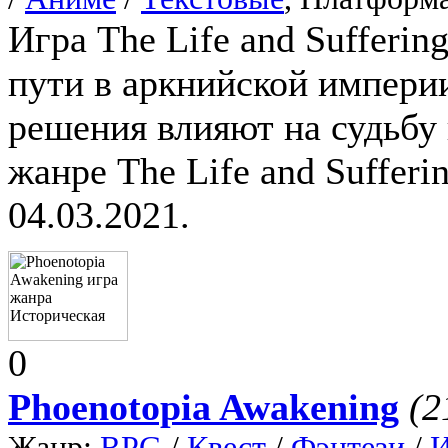
Игра The Life and Sufferin
пути в аркнийской империи
решения влияют на судьбу 
жанре The Life and Sufferin
04.03.2021.
0
Phoenotopia Awakening
(2
Жанр:
RPG
/
Квест
/
Фэнтези
/
И