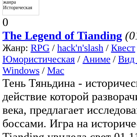
0
The Legend of Tianding
(0
Жанр:
RPG
/
hack'n'slash
/
Квест
Юмористическая
/
Аниме
/
Вид
Windows
/
Mac
Тень Тяньдина - историчес
действие которой разворач
века, предлагает исследов
боссами. Игра на историче
Tianding увидела свет 01.1