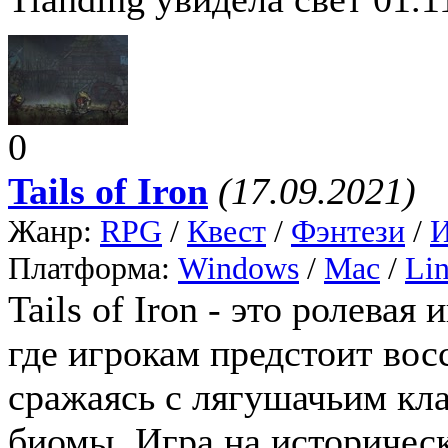
0
Tails of Iron
(17.09.2021)
Жанр:
RPG
/
Квест
/
Фэнтези
/
И
Платформа:
Windows
/
Mac
/
Li
Tails of Iron - это ролева
где игрокам предстоит вос
сражаясь с лягушачьим кл
биомы. Игра на историческ