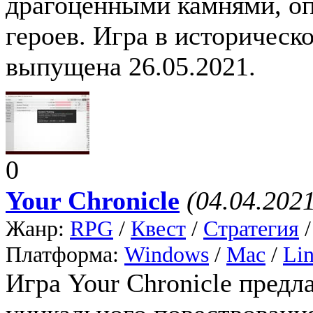
драгоценными камнями, о
героев. Игра в историческ
выпущена 26.05.2021.
0
Your Chronicle
(04.04.202
Жанр:
RPG
/
Квест
/
Стратегия
Платформа:
Windows
/
Mac
/
Li
Игра Your Chronicle предл