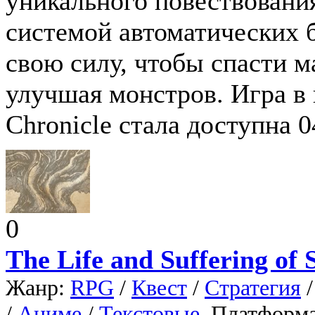
уникального повествовани
системой автоматических б
свою силу, чтобы спасти м
улучшая монстров. Игра в
Chronicle стала доступна 0
0
The Life and Suffering of 
Жанр:
RPG
/
Квест
/
Стратегия
/
Аниме
/
Текстовые
, Платформ