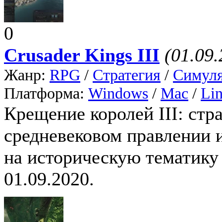
0
Crusader Kings III
(01.09.
Жанр:
RPG
/
Стратегия
/
Симул
Платформа:
Windows
/
Mac
/
Li
Крещение королей III: стра
средневековом правлении 
на историческую тематику 
01.09.2020.