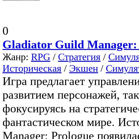
0
Gladiator Guild Manager:
Жанр:
RPG
/
Стратегия
/
Симул
Историческая
/
Экшен
/
Симуля
Игра предлагает управлени
развитием персонажей, та
фокусируясь на стратегич
фантастическом мире. Исто
Manager: Prologue появилас