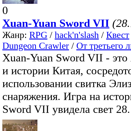
0
Xuan-Yuan Sword VII
(28
Жанр:
RPG
/
hack'n'slash
/
Квест
Dungeon Crawler
/
От третьего 
Xuan-Yuan Sword VII - эт
и истории Китая, сосредот
использовании свитка Эли
снаряжения. Игра на исто
Sword VII увидела свет 28.