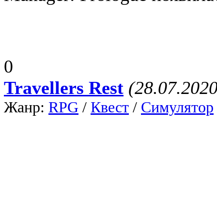
0
Travellers Rest
(28.07.2020
Жанр:
RPG
/
Квест
/
Симулятор
Изометрия
/
Историческая
/
Пик
Travellers Rest - игра о с