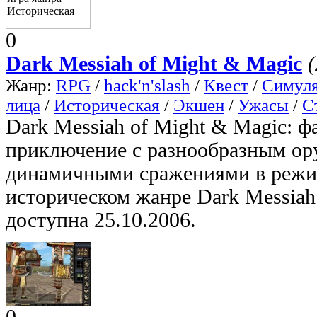
0
Dark Messiah of Might & Magic
(
Жанр:
RPG
/
hack'n'slash
/
Квест
/
Симул
лица
/
Историческая
/
Экшен
/
Ужасы
/
С
Dark Messiah of Might & Magic: ф
приключение с разнообразным ор
динамичными сражениями в режим
историческом жанре Dark Messiah 
доступна 25.10.2006.
0