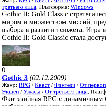
Жанр:
RPG
/
Квест
/
Фэнтези
/
Историче
третьего лица
, Платформа:
Windows
Gothic II: Gold Classic стратегич
миром и множеством миссий, пре
выбора в развитии сюжета. Игра 
Gothic II: Gold Classic стала дост
0
Gothic 3
(02.12.2009)
Жанр:
RPG
/
Квест
/
Фэнтези
/
От первог
Экшен
/
Ужасы
/
От третьего лица
, Плат
Фэнтезийная RPG с динамичным 