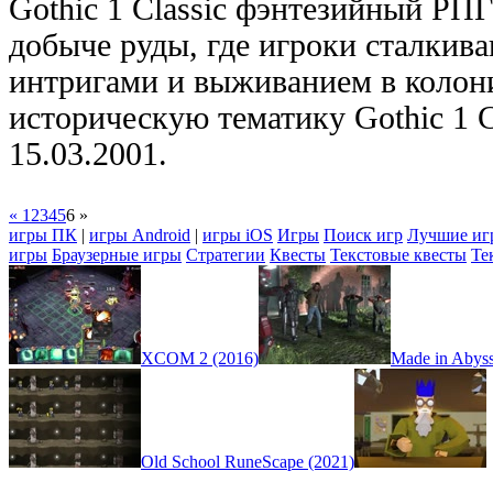
Gothic 1 Classic фэнтезийный РПГ
добыче руды, где игроки сталкив
интригами и выживанием в колони
историческую тематику Gothic 1 C
15.03.2001.
« 1
2
3
4
5
6 »
игры ПК
|
игры Android
|
игры iOS
Игры
Поиск игр
Лучшие иг
игры
Браузерные игры
Стратегии
Квесты
Текстовые квесты
Те
XCOM 2 (2016)
Made in Abyss:
Old School RuneScape (2021)