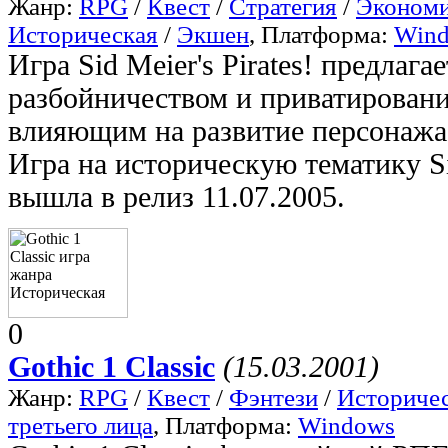
Жанр:
RPG
/
Квест
/
Стратегия
/
Экономи
Историческая
/
Экшен
, Платформа:
Win
Игра Sid Meier's Pirates! предлаг
разбойничеством и приватировани
влияющим на развитие персонажа и
Игра на историческую тематику Sid
вышла в релиз 11.07.2005.
0
Gothic 1 Classic
(15.03.2001)
Жанр:
RPG
/
Квест
/
Фэнтези
/
Историче
третьего лица
, Платформа:
Windows