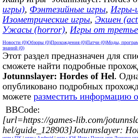
игры)
,
Фэнтезийные игры
,
Игры-ш
Изометрические игры
,
Экшен (act
Ужасы (horror)
,
Игры от третье
Новости (0)
Обзоры (0)
Прохождения (0)
Патчи (0)
Моды, програм
знаний (0)
Этот раздел предназначен для спи
сможете найти подробные прохож
Jotunnslayer: Hordes of Hel
. Одн
опубликовано подробных прохожд
можете
разместить информацию 
BBCode:
[url=https://games-lib.com/jotunnsl
hel/guide_128903]Jotunnslayer: Hor
игры ПК
|
игры Android
|
игры iOS
Игры
Поиск игр
Лучшие иг