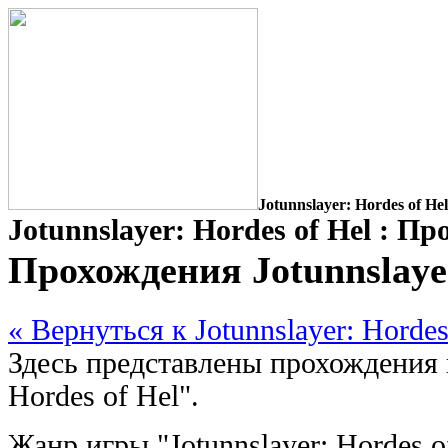
Jotunnslayer: Hordes of H
Jotunnslayer: Hordes of Hel : П
Прохождения Jotunnslayer
« Вернуться к Jotunnslayer: Hordes
Здесь представлены прохождения и
Hordes of Hel".
Жанр игры "Jotunnslayer: Hordes o