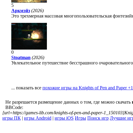
5
Аркмэйз
(2026)
Это трехмерная массовая многопользовательская фэнтезийн
0
Stoatman
(2026)
Увлекательное путешествие бесстрашного очаровательного
... показать все
похожие игры на Knights of Pen and Paper +1
Не разрешается размещение данных о том, где можно скачать
BBCode:
[url=https://games-lib.com/knights-of-pen-and-paper-1_150103]Knig
игры ПК
|
игры Android
|
игры iOS
Игры
Поиск игр
Лучшие иг