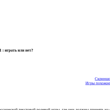
1 : играть или нет?
Скриншот
Игры похожие 
лассической текстовой ролевой игры, где они должны принять на 