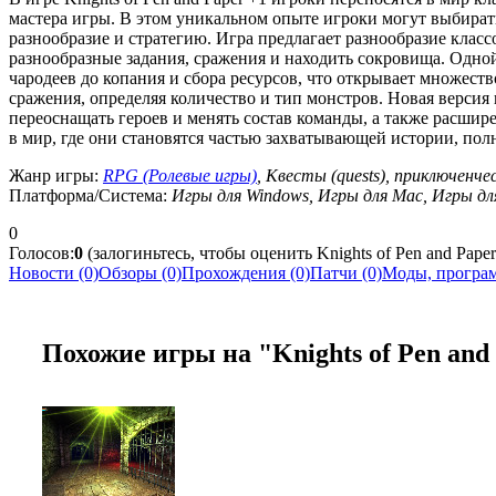
мастера игры. В этом уникальном опыте игроки могут выбирать
разнообразие и стратегию. Игра предлагает разнообразие класс
разнообразные задания, сражения и находить сокровища. Одной
чародеев до копания и сбора ресурсов, что открывает множеств
сражения, определяя количество и тип монстров. Новая версия
переоснащать героев и менять состав команды, а также расшире
в мир, где они становятся частью захватывающей истории, пол
Жанр игры:
RPG (Ролевые игры)
, Квесты (quests), приключенч
Платформа/Система:
Игры для Windows, Игры для Mac, Игры дл
0
Голосов:
0
(залогиньтесь, чтобы оценить Knights of Pen and Paper
Новости (0)
Обзоры (0)
Прохождения (0)
Патчи (0)
Моды, програм
Похожие игры на "Knights of Pen and