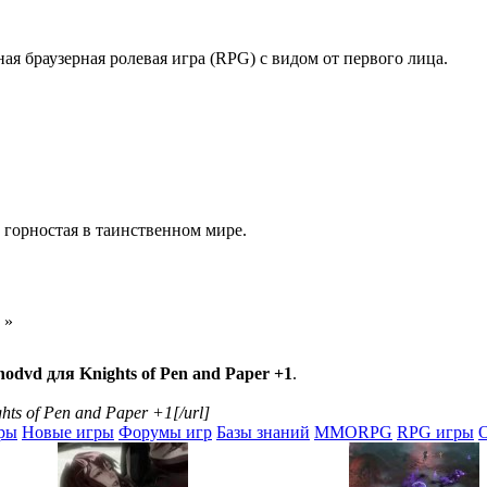
ая браузерная ролевая игра (RPG) с видом от первого лица.
 горностая в таинственном мире.
»
nodvd для Knights of Pen and Paper +1
.
hts of Pen and Paper +1[/url]
ры
Новые игры
Форумы игр
Базы знаний
MMORPG
RPG игры