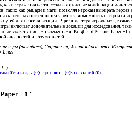
, какие сражения вести, создавая сложные комбинации монстров
ов, таких как рыцари и маги, позволяя игрокам выбирать героев
 из ключевых особенностей является возможность настройки игр
о путей для персонализации. В роли мастера игроки могут самос
 игры включает дополнительные локации для исследования, такие
нный сюжет с новыми элементами. Knights of Pen and Paper +1 п
ной опасностей и возможностей.
еские игры (adventures), Стратегии, Фэнтезийные игры, Юморис
я Linux
 +1)
мы (0)
Чит-коды (0)
Скриншоты (0)
База знаний (0)
 Paper +1"