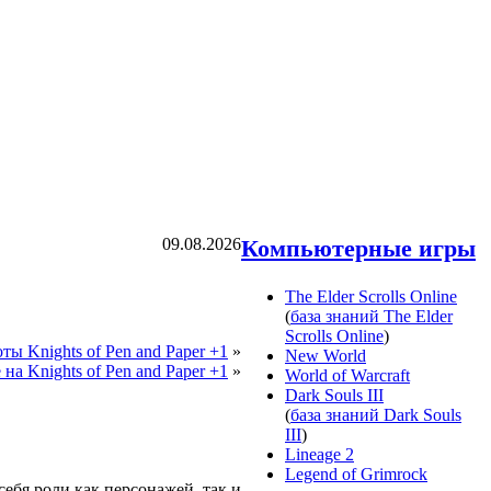
09.08.2026
Компьютерные игры
The Elder Scrolls Online
(
база знаний The Elder
Scrolls Online
)
ы Knights of Pen and Paper +1
»
New World
на Knights of Pen and Paper +1
»
World of Warcraft
Dark Souls III
(
база знаний Dark Souls
III
)
Lineage 2
Legend of Grimrock
себя роли как персонажей, так и