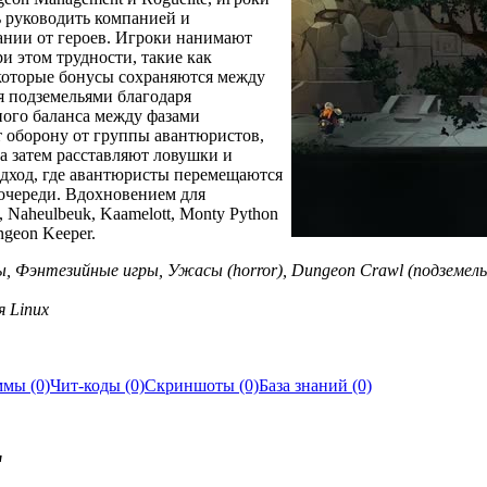
ь руководить компанией и
ании от героев. Игроки нанимают
и этом трудности, такие как
екоторые бонусы сохраняются между
ия подземельями благодаря
ого баланса между фазами
т оборону от группы авантюристов,
 а затем расставляют ловушки и
одход, где авантюристы перемещаются
 очереди. Вдохновением для
 Naheulbeuk, Kaamelott, Monty Python
ngeon Keeper.
 Фэнтезийные игры, Ужасы (horror), Dungeon Crawl (подземелья
я Linux
мы (0)
Чит-коды (0)
Скриншоты (0)
База знаний (0)
"