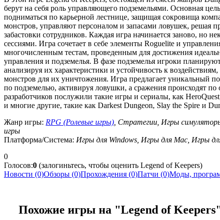
берут на себя роль управляющего подземельями. Основная цел
подниматься по карьерной лестнице, защищая сокровища комп
монстров, управляют персоналом и запасами ловушек, решая пр
забастовки сотрудников. Каждая игра начинается заново, но н
сессиями. Игра сочетает в себе элементы Roguelite и управлен
многочисленным тестам, проведенным для достижения идеальн
управления и подземелья. В фазе подземелья игроки планирую
анализируя их характеристики и устойчивость к воздействиям,
монстров для их уничтожения. Игра предлагает уникальный п
по подземелью, активируя ловушки, а сражения происходят по
разработчиков послужили такие игры и сериалы, как HeroQuest,
и многие другие, такие как Darkest Dungeon, Slay the Spire и Du
Жанр игры:
RPG (Ролевые игры)
, Стратегии, Игры симуляторы,
игры
Платформа/Система:
Игры для Windows, Игры для Mac, Игры дл
0
Голосов:
0
(залогиньтесь, чтобы оценить Legend of Keepers)
Новости (0)
Обзоры (0)
Прохождения (0)
Патчи (0)
Моды, програм
Похожие игры на "Legend of Keepers