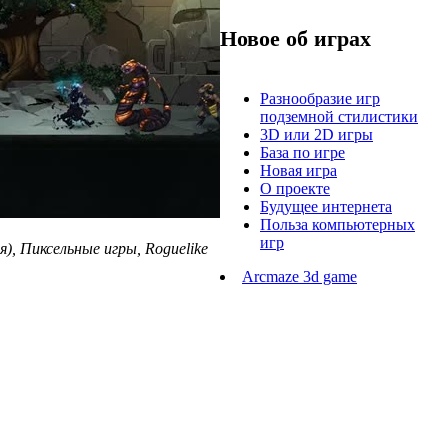
Новое об играх
Разнообразие игр
подземной стилистики
3D или 2D игры
База по игре
Новая игра
О проекте
Будущее интернета
Польза компьютерных
игр
), Пиксельные игры, Roguelike
Arcmaze 3d game