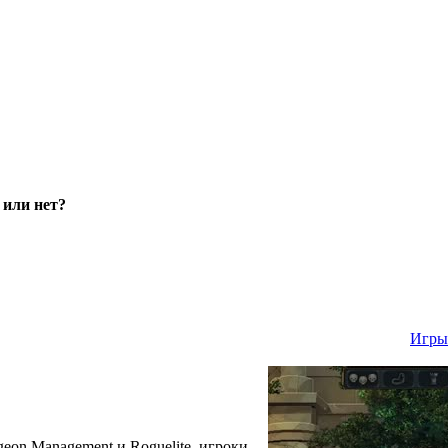
ь или нет?
Игры 
geon Management и Roguelite, игроки