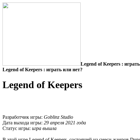
Legend of Keepers : играт
Legend of Keepers : играть или нет?
Legend of Keepers
Разработчик игры:
Goblinz Studio
Дата выхода игры:
29 апреля 2021 года
Статус игры:
игра вышла
В этой игре Legend of Keepers, состоящей из смеси жанров Dun