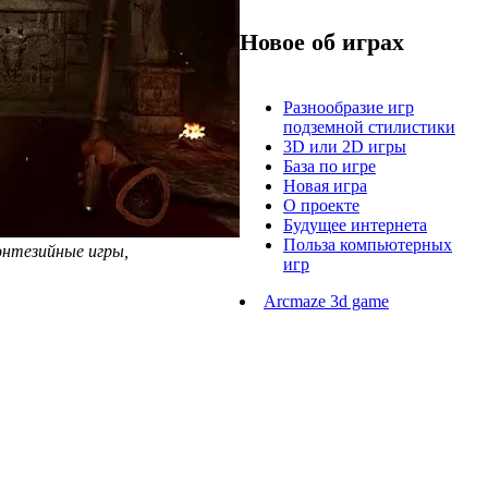
Новое об играх
Разнообразие игр
подземной стилистики
3D или 2D игры
База по игре
Новая игра
О проекте
Будущее интернета
Польза компьютерных
Фэнтезийные игры,
игр
Arcmaze 3d game