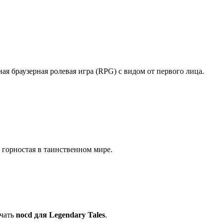
ая браузерная ролевая игра (RPG) с видом от первого лица.
 горностая в таинственном мире.
ачать
nocd для Legendary Tales
.