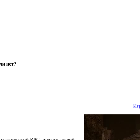
или нет?
Иг
фантастический RPG, предлагающий