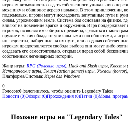
игрокам возможность создать собственного уникального перс
механику и обширное дерево навыков. В этом приключении, ко
подземельях, игроки могут исследовать запутанные пути и руи
силам, угрожающим земле. Система боя основана на физике, где
влияют на поведение врагов и окружения. Игра поддерживает
игроков, позволяя им собирать предметы, сражаться с монстра
оружие и магия обладают уникальными способностями, а игрок
ингредиенты, найденные на их пути, или создавая собственные 
игрокам предоставляется свобода выбора они могут либо охоти
создавать его самостоятельно, открывая перед собой бесконеч
собственных легендарных историй.
Жанр игры:
RPG (Ролевые игры)
, Hack and Slash игры, Квесты 
Исторические игры, Экшен (action games) игры, Ужасы (horror)
Платформа/Система:
Игры для Windows
0
Голосов:
0
(залогиньтесь, чтобы оценить Legendary Tales)
Новости (0)
Обзоры (0)
Прохождения (0)
Патчи (0)
Моды, програм
Похожие игры на "Legendary Tales"