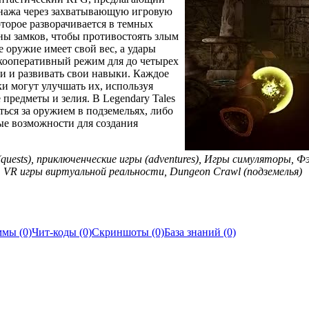
онажа через захватывающую игровую
торое разворачивается в темных
ны замков, чтобы противостоять злым
 оружие имеет свой вес, а удары
 кооперативный режим для до четырех
ми и развивать свои навыки. Каждое
и могут улучшать их, используя
предметы и зелия. В Legendary Tales
ться за оружием в подземельях, либо
ные возможности для создания
(quests), приключенческие игры (adventures), Игры симуляторы, 
, VR игры виртуальной реальности, Dungeon Crawl (подземелья)
мы (0)
Чит-коды (0)
Скриншоты (0)
База знаний (0)