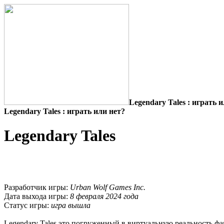
Legendary Tales : играть 
Legendary Tales : играть или нет?
Legendary Tales
Разработчик игры:
Urban Wolf Games Inc.
Дата выхода игры:
8 февраля 2024 года
Статус игры:
игра вышла
Legendary Tales это погруженный в виртуальную реальность 