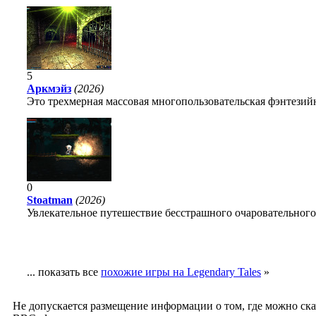
5
Аркмэйз
(2026)
Это трехмерная массовая многопользовательская фэнтезийн
0
Stoatman
(2026)
Увлекательное путешествие бесстрашного очаровательного
... показать все
похожие игры на Legendary Tales
»
Не допускается размещение информации о том, где можно ск