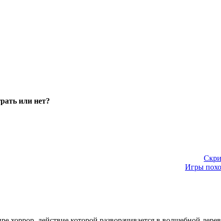
грать или нет?
Скри
Игры похо
нре хоррор, действие которой разворачивается в волшебной дере