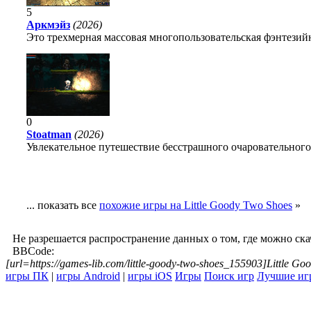
5
Аркмэйз
(2026)
Это трехмерная массовая многопользовательская фэнтезийн
0
Stoatman
(2026)
Увлекательное путешествие бесстрашного очаровательного
... показать все
похожие игры на Little Goody Two Shoes
»
Не разрешается распространение данных о том, где можно ск
BBCode:
[url=https://games-lib.com/little-goody-two-shoes_155903]Little Go
игры ПК
|
игры Android
|
игры iOS
Игры
Поиск игр
Лучшие иг