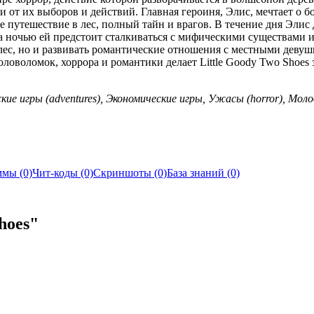
от их выборов и действий. Главная героиня, Элис, мечтает о бо
 путешествие в лес, полный тайн и врагов. В течение дня Элис 
а ночью ей предстоит сталкиваться с мифическими существами и 
лес, но и развивать романтические отношения с местными девуш
ловоломок, хоррора и романтики делает Little Goody Two Shoes
ские игры (adventures), Экономические игры, Ужасы (horror), Мо
мы (0)
Чит-коды (0)
Скриншоты (0)
База знаний (0)
hoes"