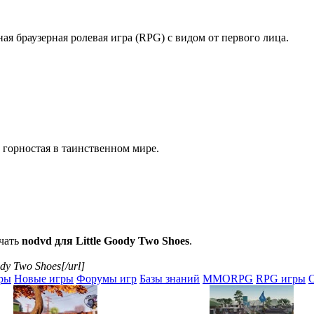
ая браузерная ролевая игра (RPG) с видом от первого лица.
 горностая в таинственном мире.
ачать
nodvd для Little Goody Two Shoes
.
ody Two Shoes[/url]
ры
Новые игры
Форумы игр
Базы знаний
MMORPG
RPG игры