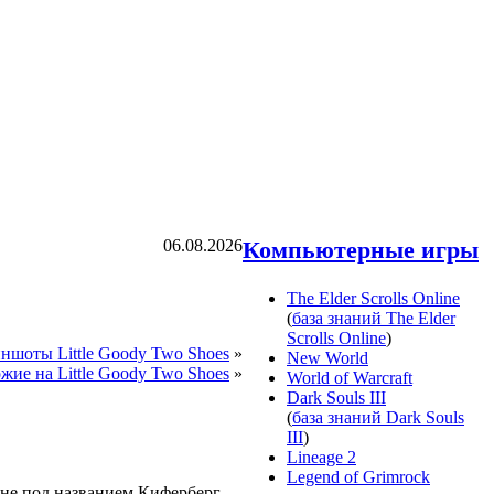
06.08.2026
Компьютерные игры
The Elder Scrolls Online
(
база знаний The Elder
Scrolls Online
)
ншоты Little Goody Two Shoes
»
New World
жие на Little Goody Two Shoes
»
World of Warcraft
Dark Souls III
(
база знаний Dark Souls
III
)
Lineage 2
Legend of Grimrock
вне под названием Киферберг.