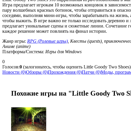
Игра предлагает игрокам 10 возможных концовок в зависимости 
пару волшебных красных ботинок, чтобы отправиться в опасное
соседями, выполняя мини-игры, чтобы зарабатывать на жизнь, 
чтобы выжить. В игре важно не только исследовать деревню и 
предлагает уникальные сцены и сюжетные линии. Сочетание го
каждое решение может повлиять на финал истории.
Жанр игры:
RPG (Ролевые игры)
, Квесты (quests), приключенче
Аниме (anime)
Платформа/Система:
Игры для Windows
0
Голосов:
0
(залогиньтесь, чтобы оценить Little Goody Two Shoes)
Новости (0)
Обзоры (0)
Прохождения (0)
Патчи (0)
Моды, програм
Похожие игры на "Little Goody Two S