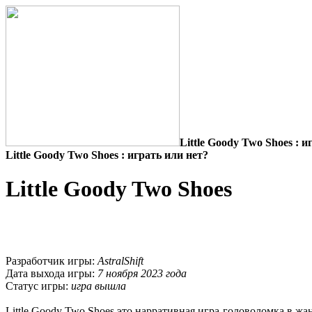
Little Goody Two Shoes : и
Little Goody Two Shoes : играть или нет?
Little Goody Two Shoes
Разработчик игры:
AstralShift
Дата выхода игры:
7 ноября 2023 года
Статус игры:
игра вышла
Little Goody Two Shoes это нарративная игра-головоломка в жа