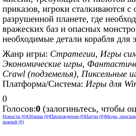
приказов, игроки сталкиваются с
разрушенной планете, где необход
вражеских баз и опасных монстро
необходимые детали корабля для 
Жанр игры:
Стратегии, Игры си
Экономические игры, Фантастиче
Crawl (подземелья), Пиксельные и
Платформа/Система:
Игры для Wi
0
Голосов:
0
(залогиньтесь, чтобы о
Новости (0)
Обзоры (0)
Прохождения (0)
Патчи (0)
Моды, програм
знаний (0)