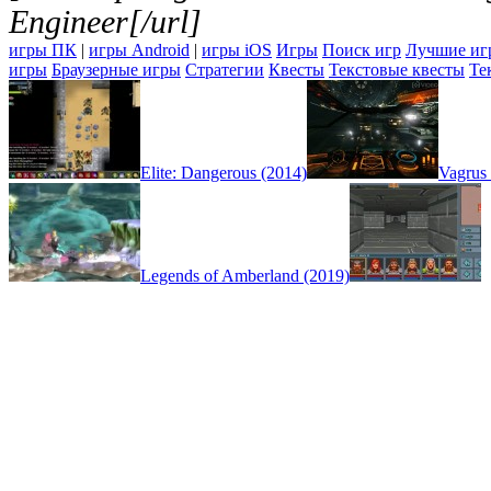
Engineer[/url]
игры ПК
|
игры Android
|
игры iOS
Игры
Поиск игр
Лучшие иг
игры
Браузерные игры
Стратегии
Квесты
Текстовые квесты
Те
Elite: Dangerous (2014)
Vagrus
Legends of Amberland (2019)