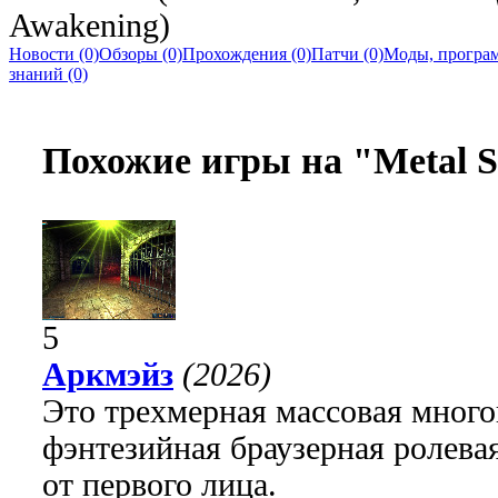
Awakening)
Новости (0)
Обзоры (0)
Прохождения (0)
Патчи (0)
Моды, програм
знаний (0)
Похожие игры на "Metal S
5
Аркмэйз
(2026)
Это трехмерная массовая много
фэнтезийная браузерная ролева
от первого лица.