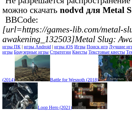
Не разрешается распространение 
можно скачать
nodvd для Metal S
BBCode:
[url=https://games-lib.com/metal-sl
awakening_132503]Metal Slug: Awa
игры ПК
|
игры Android
|
игры iOS
Игры
Поиск игр
Лучшие иг
игры
Браузерные игры
Стратегии
Квесты
Текстовые квесты
Те
(2014)
Battle for Wesnoth (2018)
Loop Hero (2021)